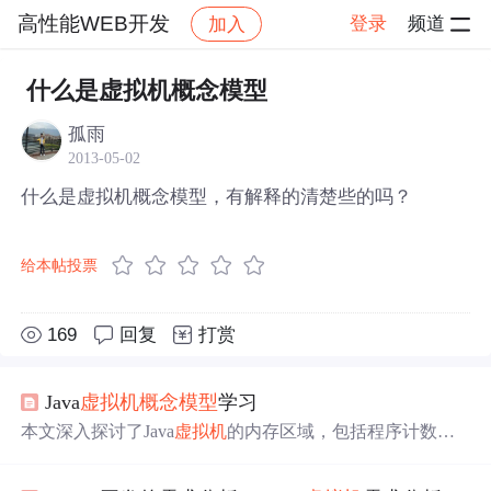
高性能WEB开发
登录
频道
加入
帖子详情
社区
高性能WEB开发
什么是虚拟机概念模型
孤雨
2013-05-02
什么是虚拟机概念模型，有解释的清楚些的吗？
给本帖投票
169
回复
打赏
Java
虚拟机
概念模型
学习
本文深入探讨了Java
虚拟机
的内存区域，包括程序计数
器、
虚拟机
栈、本地方法栈、Java堆、方法区、运行时常
量池以及直接内存，详细解释了它们的用途、生命周期以