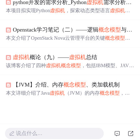
python开发的需求分析_Python
虚拟机
需求分析和
概
及异常情况。
本项目拟实现Python
虚拟机
，探索动态类型语言
虚拟机
设
计与实现技术。Python源文件编译成.pyc文件，
虚拟机
需读
取解析并执行计算，要实现控制流、函数等基本功能。还
Openstack学习笔记（二）——逻辑
概念模型
与逻辑模块划分
介绍了用例图、业务类图，涉及PyObject、CodeObject等
类，以及内存管理和栈帧调用等内容。
本文介绍了OpenStack Nova云管理平台的关键
概念模型
，
包括用户、镜像、
虚拟机
、云硬盘、安全组、IP资源及密
钥等内容，并通过实例演示了这些概念的实际应用。此
虚拟机
概论（九）——
虚拟机
总结
外，还详细讲解了Nova各模块的协作机制及其核心组件的
功能。
该博客介绍了四种
虚拟机
概念模型
，包括IBM模型、JAVA
虚拟机
模型、扩展
虚拟机
模型和UNIX
虚拟机
模型。阐述了
各模型的主要特征及解决的问题，如IBM模型可模拟多系
【JVM】介绍、内存
概念模型
、类加载机制
统计算机，JAVA
虚拟机
实现跨平台运行等，强调
虚拟机
为
计算机系统限制提供虚拟解决方案。
本文详细介绍了Java
虚拟机
（JVM）的内存
概念模型
，包
括程序计数器、
虚拟机
栈、本地方法栈、Java堆、方法
区、运行时常量池和直接内存。此外，还阐述了类加载机
制，包括加载时机、类的生命周期、双亲委托机制和三大
加载器。特别提到了GraalVM，这是一个高性能的通用
虚
拟机
，支持多种编程语言的运行。通过对这些内容的解
析，有助于深入理解Java程序的运行机制。
说点什么…