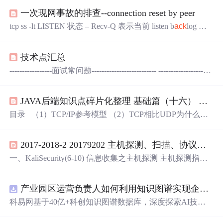
一次现网事故的排查--connection reset by peer
tcp ss -lt LISTEN 状态 – Recv-Q 表示当前 listen b
ack
log 队
列中的连接数目（等待用户调用 accept() 获取的、已完成 3
次握手的 socket 连接数量） – Send-Q 表示了 listen socket
技术点汇总
最大能容纳的 b
ack
log ，即 min(b
ack
log, somaxconn) 值。
非 LISTEN 状态 – Recv-Q 表示了 receive queue 中存在的字
-----------------面试常问题-------------------------- ------------------网
节数目 – Send-Q 表示 send queue 中存在的字节数；
络---------------------------- 1、介绍一下三次握手四次挥手、为
什么要有四次 三次握手： 三次握手： 假如两台服务器PC
JAVA后端知识点碎片化整理 基础篇（十六） 小常识5
1、PC2 1、PC1想与PC2建立连接，先发送SYN报文(SYN=
1)请求建立连接PC1seq序号x。 2、PC2接收到之后发送SY
目录 （1）TCP/IP参考模型 （2）TCP相比UDP为什么是
N和
ACK
报文，就是(
ACK
=1)确认并也(SYN=1)请求建立连
可靠的 （3）为什么说TCP/IP是不可靠的？ （4）TCP的滑
接PC2seq是y，
Ack
=
动窗口（1可靠性2tcp流控特性，同时滑动窗口机制还体现
2017-2018-2 20179202 主机探测、扫描、协议分析 第三周作业
TCP面向字节流设计思路） （5）数据拥塞 （6）zookeeper
为什么被需要 （7）典型的应用场景 （8）原子广播的实现
一、KaliSecurity(6-10) 信息收集之主机探测 主机探测指识
（9）初识
Tomcat
（10）Mybatis工作原理 （1）...
别目标机器是否可用（是否在线）。由于IDS（入侵检测
系统）和IPS（入侵保护系统）的存在，测试过程中还要考
产业园区运营负责人如何利用知识图谱实现企业精准对接与协同？.docx
虑对各种保护措施的探测，如WAF、防火墙、负载均衡
等。 netenum netenum 是ip段生成工具，可用用来测试主机
科易网基于40亿+科创知识图谱数据库，深度探索AI技术
是否在线。 netenum 192.168.0.0/24 生成ip段 nete...
在技术转移、成果转化、技术经纪、知识产权、产业创
新、科技招商等垂直领域的多样化应用场景，研究科技创