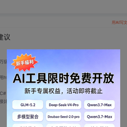
用AI写
建议
万级的用户，其中有上千的长连接。
ttp还是udp。
C#？
接比较合适？