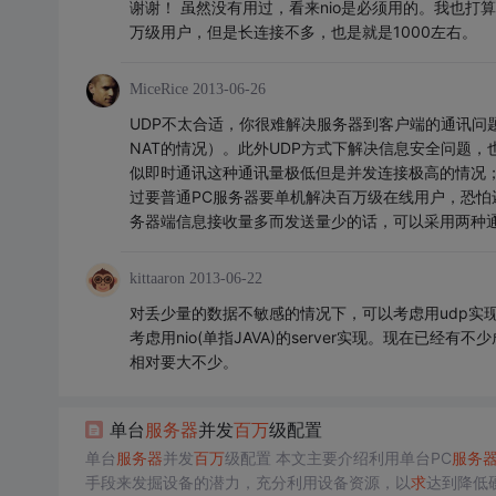
谢谢！ 虽然没有用过，看来nio是必须用的。我也打算
万级用户，但是长连接不多，也是就是1000左右。
MiceRice
2013-06-26
UDP不太合适，你很难解决服务器到客户端的通讯问
NAT的情况）。此外UDP方式下解决信息安全问题，
似即时通讯这种通讯量极低但是并发连接极高的情况；那
过要普通PC服务器要单机解决百万级在线用户，恐怕
务器端信息接收量多而发送量少的话，可以采用两种
kittaaron
2013-06-22
对丢少量的数据不敏感的情况下，可以考虑用udp实现。 
考虑用nio(单指JAVA)的server实现。现在已经有不少成
相对要大不少。
单台
服务器
并发
百万
级配置
单台
服务器
并发
百万
级配置 本文主要介绍利用单台PC
服务
手段来发掘设备的潜力，充分利用设备资源，以
求