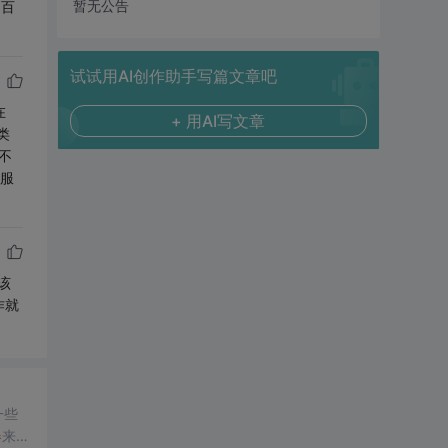
暂无公告
是百
试试用AI创作助手写篇文章吧
在
+ 用AI写文章
类
不
服
该
作就
一些
器
来实