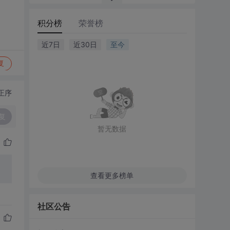
积分榜
荣誉榜
近7日
近30日
至今
复
正序
复
暂无数据
查看更多榜单
社区公告