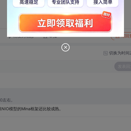
转发到动态
举报
写回
切换为时间
发表回
0左右。
IO模型的Mina框架还比较成熟。