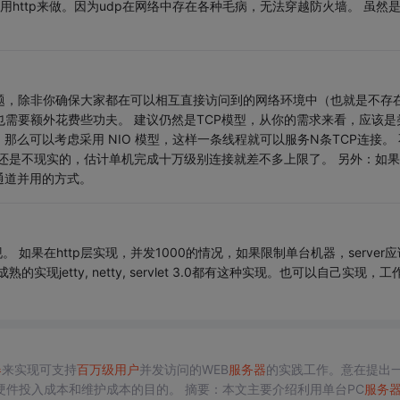
用http来做。因为udp在网络中存在各种毛病，无法穿越防火墙。 虽然
题，除非你确保大家都在可以相互直接访问到的网络环境中（也就是不存
也需要额外花费些功夫。 建议仍然是TCP模型，从你的需求来看，应该是
么可以考虑采用 NIO 模型，这样一条线程就可以服务N条TCP连接。 
还是不现实的，估计单机完成十万级别连接就差不多上限了。 另外：如果
通道并用的方式。
如果在http层实现，并发1000的情况，如果限制单台机器，server应
熟的实现jetty, netty, servlet 3.0都有这种实现。也可以自己实现，工
器
来实现可支持
百万
级用户
并发访问的WEB
服务器
的实践工作。意在提出
达到降低硬件投入成本和维护成本的目的。 摘要：本文主要介绍利用单台PC
服务