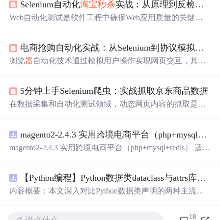
Selenium自动化
淘宝
秒杀
实战：从原理到反检测策略
Web自动化测试是软件工程中确保Web应用质量的关键技
术，其核心原理是通过程序模拟用户操作浏览
器
，实现页
面导航、元素交互与数据验证。Selenium WebDriver作为该
电商抢购自动化实战：从Selenium到协议模拟的技术原理与实现
领域的经典框架，凭借其跨平台、多语言支持及真实浏览
器
驱动能力，为自动化测试与数据采集提供了稳定基础。
浏览
器
自动化技术通过模拟用户操作实现网页交互，其核
在电商、金融等高频交互场景中，自动化技术能显著提升
心原理是程序化控制浏览
器
实例，执行导航、元素定位与
操作效率与一致性，例如在抢购活动中实现精准定时触
点击等操作。这项技术在Web自动化测试和RPA流程自动
发。本文以
淘宝
秒杀
为具体案例，深入探讨如何利用Seleni
5分钟上手Selenium爬虫：实战抓取京东商品数据
化中具有重要价值，能够显著提升重复性任务的执行效率
um进行元素定位、Cookie管理及反检测策略设计，其中反
与准确性。在电商抢购等对时效性要求极高的应用场景
在数据采集和自动化测试领域，动态网页内容的抓取是一
爬虫机制与自动化测试的对
中，结合网络请求模拟技术，可以构建出稳定高效的自动
个常见的技术挑战。其核心原理在于，现代网站大量使用J
化解决方案。本文以实战项目为例，深入解析了如何运用S
avaScript进行异步数据加载和页面渲染，传统的静态HTML
elenium进行元素定位与状态监控，并探讨了处理动态页面
magento2-2.4.3 实用跨境电商平台（php+mysql+redis）
解析方法无法直接获取这些动态生成的内容。为了解决这
与登录态保持等关键问题，为相关开发提供了具体的技术
一问题，Selenium等浏览
器
自动化工具应运而生，它们通
magento2-2.4.3 实用跨境电商平台（php+mysql+redis） 适用
参考。
过模拟真实用户操作浏览
器
，能够完整执行页面中的JavaS
初创跨境电商业务，有齐全的插件，包好用的
cript代码，从而获取最终渲染后的DOM结构。这种技术方
案特别适用于电商、社交媒体等高度依赖前端交互的网
【Python编程】Python数据类dataclass与attrs库对比
站，为市场调研、竞品分析和价格监控等应用场景提供了
内容概要：本文深入对比Python数据类声明的两种主流方
可靠的数据获取手段。本文以
案，重点分析dataclasses模块（PEP 557）与attrs第三方库在
功能覆盖、性能开销、扩展生态上的差异。文章从样板代
18