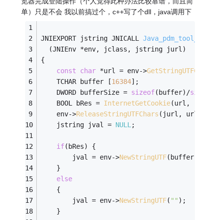
览器完成登陆操作（个人觉得此种办法比较靠谱，而且简
单）只是不会 我以前搞过个，c++写了个dll，java调用下
JNIEXPORT jstring JNICALL 
Java_pdm_tool_Cooki
(JNIEnv *env, jclass, jstring jurl)
{
const
char
 *url = env->
GetStringUTFChars
(
	TCHAR buffer [
16384
];
	DWORD bufferSize = 
sizeof
(buffer)/
sizeof
(
	BOOL bRes = 
InternetGetCookie
(url, 
""
, bu
	env->
ReleaseStringUTFChars
(jurl, url);
	jstring jval = 
NULL
;
if
(bRes) {
		jval = env->
NewStringUTF
(buffer);
	}
else
	{
		jval = env->
NewStringUTF
(
""
);
	}