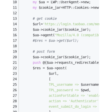
my
 $ua = LWP::UserAgent->new;
my
 $cookie_jar=HTTP::Cookies->new(
file 
# get cookie
      $url=
'https://login.taobao.com/member/l
      $ua->cookie_jar($cookie_jar);
      $ua->agent(
"Mozilla/4.0 (compatible; MS
#$res = $ua->get($url);
# post form
      $ua->cookie_jar($cookie_jar);
push
 @{$ua->requests_redirectable}, 
'PO
      $res = $ua->post(
              $url,
              [
TPL_username =>
 $username,
TPL_password =>
 $pwd,
actionForStable =>
'enable_post
action =>
'Authenticator'
,
event_submit_do_login =>
'anyth
              ]