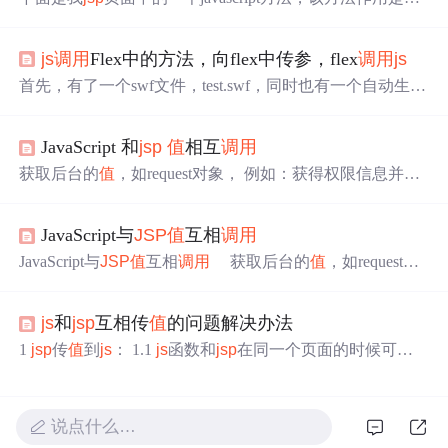
收一个后台传过来的由字符串组成的集合，遍历数据并拆
分字符串，每循环一次就
调用
一次initialize()方法，并把部
js
调用
Flex中的方法，向flex中传参，flex
调用
js
分数据传递下去...下面是我
js
p
页面中的一个javascript方
法，该方法作用是接收一个后台传过来的由字符串组成的
首先，有了一个swf文件，test.swf，同时也有一个自动生成
集合，遍历数据并拆分字符串，每循环一次就
调用
一次initi
的html文件，test.html。 然后，在另外一个文件，test.
js
p
alize()方法，并把部分数据传递下去,...
中，通过iframe，引入了test.html，即引入了swf。 现在想要
JavaScript 和
js
p
值
相互
调用
在test.
js
p
中，向flex传参，并
调用
flex中的方法，我采用的
方法是： 首先，在
js
p
中写一个
调用
flex的方法，如下 functi
获取后台的
值
，如request对象， 例如：获得权限信息并展
on initSWF(
示，一段JavaScript 代码如下 1）赋
值
给页面
Js
代码 "tex
t/javascript"> function initRight() {
JavaScript与
JS
P
值
互相
调用
JavaScript与
JS
P
值
互相
调用
获取后台的
值
，如request对
象， 例如：获得权限信息并展示，一段JavaScript 代码如下
1）赋
值
给页面
Js
代码 &lt;script type= "text/javascript" &g
js
和
js
p
互相传
值
的问题解决办法
t; function initRight() ...
1
js
p
传
值
到
js
： 1.1
js
函数和
js
p
在同一个页面的时候可以
使用<%=变量%>，如： String test="测试"； <script type="te
xt/javascript"> function test(){ var p=<%=test%> alert(p); } </sc
ript> 1.2
js
函数和
js
...
说点什么…