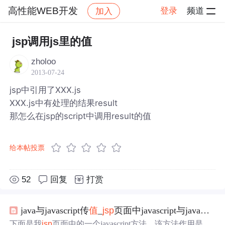
高性能WEB开发
登录
频道
加入
帖子详情
社区
高性能WEB开发
jsp调用js里的值
zholoo
2013-07-24
jsp中引用了XXX.js
XXX.js中有处理的结果result
那怎么在jsp的script中调用result的值
给本帖投票
52
回复
打赏
java与javascript传
值
_
js
p
页面中javascript与java脚本之间传
下面是我
js
p
页面中的一个javascript方法，该方法作用是接