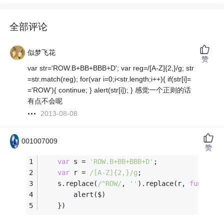
全部评论
似梦飞花
赞
var str='ROW.B+BB+BBB+D'; var reg=/[A-Z]{2,}/g; str
=str.match(reg); for(var i=0;i<str.length;i++){ if(str[i]=
='ROW'){ continue; } alert(str[i]); } 感觉一个正则的话
有点不会呢
2013-08-08
001007009
赞
var
 s = 
'ROW.B+BB+BBB+D'
;
var
 r = 
/[A-Z]{2,}/g
;
	s.replace(
/^ROW/
, 
''
).replace(r, 
function
		alert($)
	})