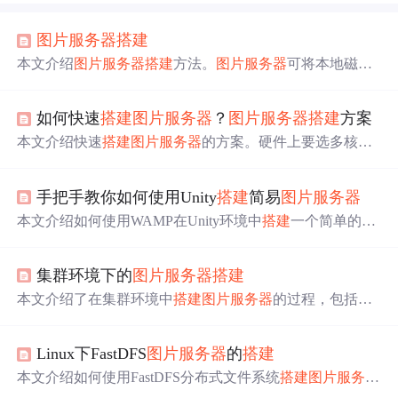
图片
服务器
搭建
本文介绍
图片
服务器
搭建
方法。
图片
服务器
可将本地磁盘
文件发布出去，常用的有apache，也可用tomcat/nginx。文
中详细说明了使用tomcat和nginx
搭建
图片
服务器
的步骤，
如何快速
搭建
图片
服务器
？
图片
服务器
搭建
方案
包括启动
服务器
、修改配置文件等，最后给出通过浏览器
访问本地
图片
的示例。
本文介绍快速
搭建
图片
服务器
的方案。硬件上要选多核处
理器、大内存等，操作系统推荐Linux发行版。软件环境
搭
建
涉及Web
服务器
、
图片
存储管理和CDN。还提及安全措
手把手教你如何使用Unity
搭建
简易
图片
服务器
施、性能优化、监控日志及维护升级，同时阐述了
图片
服
务器
的作用。
本文介绍如何使用WAMP在Unity环境中
搭建
一个简单的
图
片
服务器
。通过安装配置WAMP集成环境，实现在本地
服
务器
上传输
图片
，并在Unity项目中加载显示这些
图片
。
集群环境下的
图片
服务器
搭建
本文介绍了在集群环境中
搭建
图片
服务器
的过程，包括Ngi
nx的安装配置、FTP
服务器
的
搭建
，以及如何让Nginx访问
FTP
服务器
来实现
图片
的高效访问。详细讲述了Linux下Ng
Linux下FastDFS
图片
服务器
的
搭建
inx的编译安装步骤和FTP
服务器
的用户设置、端口开放等
关键操作，旨在解决
服务器
高并发下的
图片
访问问题。
本文介绍如何使用FastDFS分布式文件系统
搭建
图片
服务器
集群。详细讲述了FastDFS的特点、文件上传及下载流程，