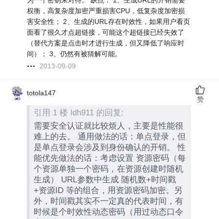
为一个密钥来对待。 缺点： 1、生成URL的开销需要
权衡，高复杂度加密严重损害CPU，低复杂度加密损
害安全性； 2、生成的URL存在时效性，如果用户看页
面看了很久才点超链接，可能这个超链接已经失效了
（替代方案是点击时才进行生成，但又降低了响应时
间）； 3、仍然有被猜解可能。
2013-09-09
totola147
赞
引用 1 楼 ldh911 的回复:
需要安全认证就比较烦人，主要是性能很
难上的去。 通用做法的话：单点登录，但
是单点登录会涉及到身份确认的开销。 性
能优先做法的话：考虑设置 资源密码（每
个资源单独一个密码，在资源创建时随机
生成） URL参数中生成 随机数+时间戳
+资源ID 等的组合，用资源密码加密。另
外，时间戳其实不一定真的代表时间，有
时候是个时效性动态密码（用过动态口令