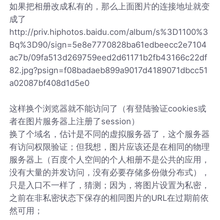
如果把相册改成私有的，那么上面图片的连接地址就变
成了
http://priv.hiphotos.baidu.com/album/s%3D1100%3
Bq%3D90/sign=5e8e7770828ba61edbeecc2e7104
ac7b/09fa513d269759eed2d61171b2fb43166c22df
82.jpg?psign=f08badaeb899a9017d4189071dbcc51
a02087bf408d1d5e0
这样换个浏览器就不能访问了（有登陆验证cookies或
者在图片服务器上注册了session）
换了个域名，估计是不同的虚拟服务器了，这个服务器
有访问权限验证；但我想，图片应该还是在相同的物理
服务器上（百度个人空间的个人相册不是公共的应用，
没有大量的并发访问，没有必要存储多份做分布式），
只是入口不一样了，猜测；因为，将图片设置为私密，
之前在非私密状态下保存的相同图片的URL在过期前依
然可用；