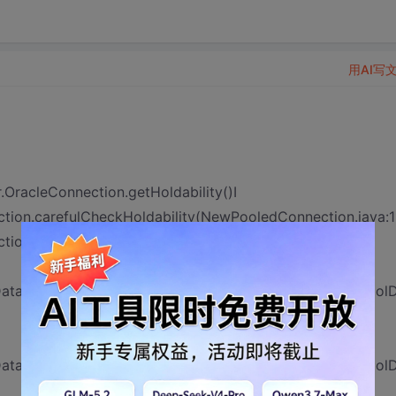
用AI写
r.OracleConnection.getHoldability()I
ion.carefulCheckHoldability(NewPooledConnection.java:1
ion.<init>(NewPooledConnection.java:109)
ataSource.getPooledConnection(WrapperConnectionPool
ataSource.getPooledConnection(WrapperConnectionPool