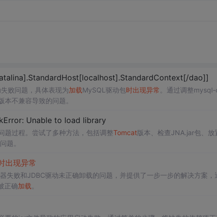
atalina].StandardHost[localhost].StandardContext[/dao]]
动失败问题，具体表现为
加载
MySQL驱动包
时
出现异常
。通过调整mysql-c
包冲突及版本不兼容导致的问题。
kError: Unable to load library
问题过程。尝试了多种方法，包括调整
Tomcat
版本、检查JNA.jar包、放
问题。
时
出现异常
器失败和JDBC驱动未正确卸载的问题，并提供了一步一步的解决方案，
被正确
加载
。