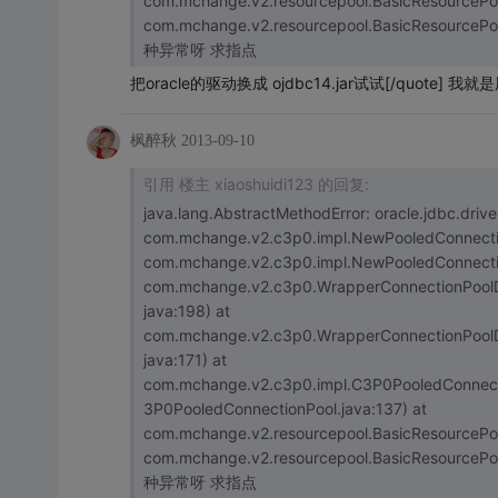
com.mchange.v2.resourcepool.BasicResourcePool
com.mchange.v2.resourcepool.BasicResourcePool.acce
种异常呀 求指点
把oracle的驱动换成 ojdbc14.jar试试[/quote] 我就是用
枫醉秋
2013-09-10
引用 楼主 xiaoshuidi123 的回复:
java.lang.AbstractMethodError: oracle.jdbc.driver
com.mchange.v2.c3p0.impl.NewPooledConnection.
com.mchange.v2.c3p0.impl.NewPooledConnection
com.mchange.v2.c3p0.WrapperConnectionPoolD
java:198) at
com.mchange.v2.c3p0.WrapperConnectionPoolD
java:171) at
com.mchange.v2.c3p0.impl.C3P0PooledConnect
3P0PooledConnectionPool.java:137) at
com.mchange.v2.resourcepool.BasicResourcePool
com.mchange.v2.resourcepool.BasicResourcePool.acce
种异常呀 求指点