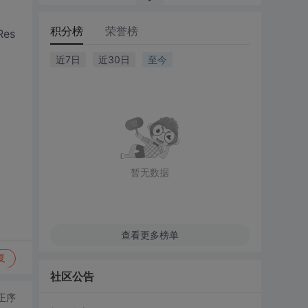
积分榜
荣誉榜
Res
近7日
近30日
至今
暂无数据
查看更多榜单
复
社区公告
正序