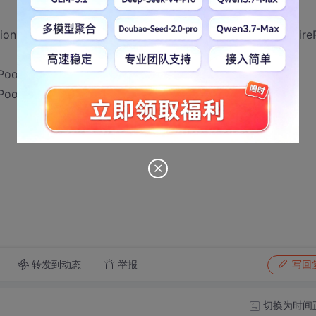
ionPool$1PooledConnectionResourcePoolManager.acquire
ool.doAcquire(BasicResourcePool.java:1014)
Pool.access$800(BasicResourcePool.java:32)
转发到动态
举报
写回
切换为时间