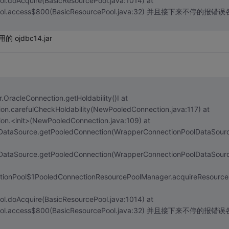
.doAcquire(BasicResourcePool.java:1014) at
ss$800(BasicResourcePool.java:32) 并且接下来不停的报错误各
的 ojdbc14.jar
.OracleConnection.getHoldability()I at
carefulCheckHoldability(NewPooledConnection.java:117) at
.<init>(NewPooledConnection.java:109) at
ataSource.getPooledConnection(WrapperConnectionPoolDataSourc
ataSource.getPooledConnection(WrapperConnectionPoolDataSourc
ionPool$1PooledConnectionResourcePoolManager.acquireResource
.doAcquire(BasicResourcePool.java:1014) at
ss$800(BasicResourcePool.java:32) 并且接下来不停的报错误各