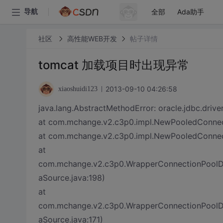
全部
Ada助手
导航
社区
高性能WEB开发
帖子详情
tomcat 加载项目时出现异常
2013-09-10 04:26:58
xiaoshuidi123
java.lang.AbstractMethodError: oracle.jdbc.drive
at com.mchange.v2.c3p0.impl.NewPooledConnect
at com.mchange.v2.c3p0.impl.NewPooledConnect
at
com.mchange.v2.c3p0.WrapperConnectionPoolD
aSource.java:198)
at
com.mchange.v2.c3p0.WrapperConnectionPoolD
aSource.java:171)