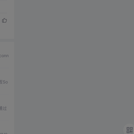
onn
置So
通过