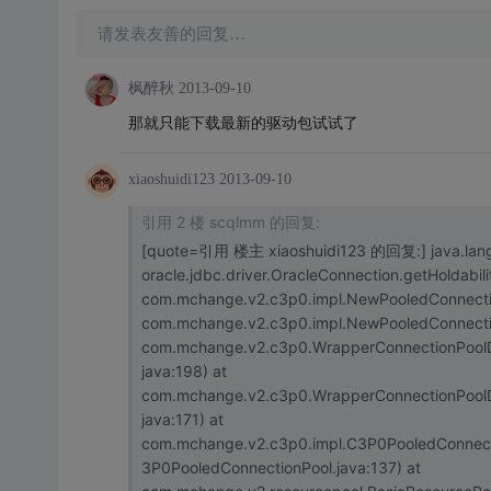
请发表友善的回复…
枫醉秋
2013-09-10
那就只能下载最新的驱动包试试了
xiaoshuidi123
2013-09-10
引用 2 楼 scqlmm 的回复:
[quote=引用 楼主 xiaoshuidi123 的回复:] java.lang.
oracle.jdbc.driver.OracleConnection.getHoldability(
com.mchange.v2.c3p0.impl.NewPooledConnection.
com.mchange.v2.c3p0.impl.NewPooledConnection
com.mchange.v2.c3p0.WrapperConnectionPoolD
java:198) at
com.mchange.v2.c3p0.WrapperConnectionPoolD
java:171) at
com.mchange.v2.c3p0.impl.C3P0PooledConnect
3P0PooledConnectionPool.java:137) at