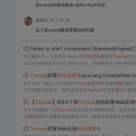
把oracle的驱动换成 ojdbc14.jar试试
枫醉秋
2013-09-10
这个是oracle数据库驱动的问题
Failed to start component [StandardEngine[C
本文解决了一个在使用Maven管理
项目
时
遇到的
Tomcat
启
ector-java的版本从5.1.35到5.0.4，成功解决了jar
Tomcat
部署
时
出现异常
java.lang.UnsatisfiedLin
本文记录了解决Linux系统中
Tomcat
部署
时
So库
加载
失败的
文件到指定路径等，最终通过修改
Tomcat
环境变量成功解决
【
Tomcat
】IDEA下用
Tomcat
启动部署Web应用
本文详细解析了在
Tomcat
启动过程中遇到的错误，包括监听
在
项目
结构中调整jar包的输出布局，确保所有必要的依赖都
Tomcat
部署Web应用
时
出现异常