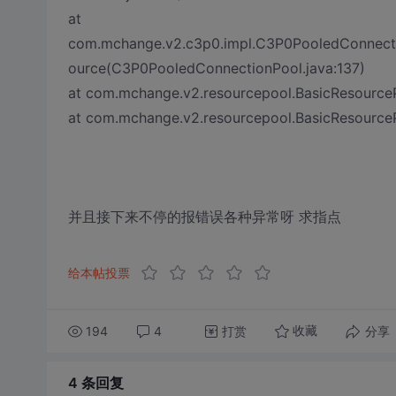
at
com.mchange.v2.c3p0.impl.C3P0PooledConnect
ource(C3P0PooledConnectionPool.java:137)
at com.mchange.v2.resourcepool.BasicResourceP
at com.mchange.v2.resourcepool.BasicResource
并且接下来不停的报错误各种异常呀 求指点
给本帖投票
194
4
打赏
分享
收藏
4 条
回复