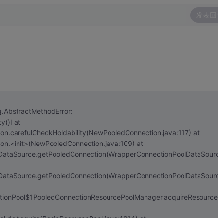
发表回
AbstractMethodError:
)I at
carefulCheckHoldability(NewPooledConnection.java:117) at
.<init>(NewPooledConnection.java:109) at
ataSource.getPooledConnection(WrapperConnectionPoolDataSourc
ataSource.getPooledConnection(WrapperConnectionPoolDataSourc
ionPool$1PooledConnectionResourcePoolManager.acquireResource