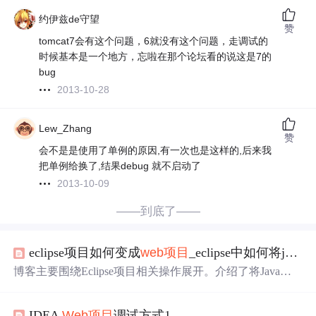
约伊兹de守望
赞
tomcat7会有这个问题，6就没有这个问题，走调试的
时候基本是一个地方，忘啦在那个论坛看的说这是7的
bug
2013-10-28
Lew_Zhang
赞
会不是是使用了单例的原因,有一次也是这样的,后来我
把单例给换了,结果debug 就不启动了
2013-10-09
——到底了——
eclipse项目如何变成
web项目
_eclipse中如何将java项目转为java
博客主要围绕Eclipse项目相关操作展开。介绍了将Java项
目转换为
Web项目
的具体步骤，还提及Eclipse中使用Mave
n新建Servlet2.5的
Web项目
、用Jetty插件
Debug
Web项目
IDEA
Web项目
调试方式1
，以及解决导入项目中文注释乱码等问题，同时包含Sprin