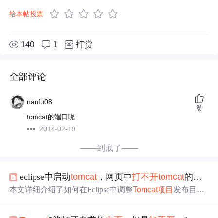
给本帖投票
140
1
打赏
全部评论
nanfu08
赞
tomcat的端口呢
2014-02-19
——到底了——
eclipse中启动
tomcat
，网页中
打不开
tomcat
的
主页
本文详细介绍了如何在Eclipse中调整
Tomcat
项目
发布目
录，并指出了使用这种方式发布Web
项目
时的一些关键
点，包括服务器conf文件夹被分层备份、使用MyEclipse进