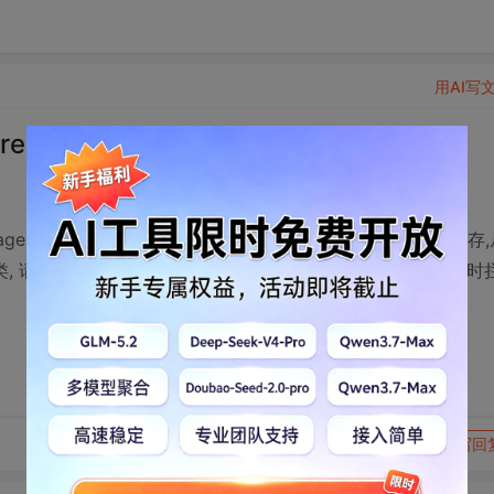
用AI写
在redis或memcached中
nager的开源组件,支持把tomcat的http session放到redis中保存
请问在glassfish里怎么配, 或在servlet里怎么在取session时
转发到动态
举报
写回