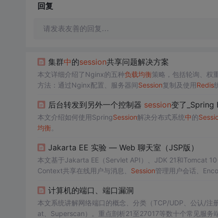
回复
请发表友善的回复…
集群
中
的
session
共享问题解决方案
本文详细介绍了Nginx的五种
负载均衡
策略，包括轮询、权重分
方法：通过Nginx配置、服务器间
Session
复制及使用
Redis
后台转发到另外一个控制器
session
变了_Sprin
本文介绍如何使用Spring
Session
解决分布式系统
中
的
Sessi
均衡
。
Jakarta EE 实验 — Web 聊天室（JSP版）
本文基于Jakarta EE（Servlet API）、JDK 21和Tomcat 
Context共享在线用户与消息、
Session
管理用户会话、Encodi
ener与
Session
LifecycleListener管理应用与会话生命
计算机的端口、端口漏洞
本文系统讲解网络端口的概念、分类（TCP/UDP、公认/注
at、Superscan）。重点剖析21至27017等数十个常见服务