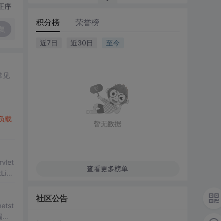
正序
积分榜
荣誉榜
复
近7日
近30日
至今
常见
负载
暂无数据
vlet
查看更多榜单
ist
社区公告
tst
漏