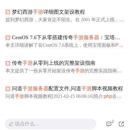
为java是在安卓上开发的独家语言；直到刚才，回头一看
猛然发现，html5也可以在安卓手机上开发游戏我很喜欢玩
梦幻西游
手游
详细图文架设教程
手机游戏，我也很想以后
做
出一款手机游戏给我好基友们
得瑟的瑟〉。《我最近在学
php
，不知道可不可以用
php
做
提到梦幻西游，大家肯定不陌生。在 2001 年正式上线，它
出来？如果能的话需要到什么程度？用c能不能？开发
手游
成为了很多人的第一款网游，陪伴了一代又一代的玩家成
是不是什么语言都可以回复内容：作为一只有节操的菜
长。没错，今天要架设的就是梦幻西游
手游
！
鸟：之前一听到安卓就听到jav...
CentOS 7.6下从零搭建传奇
手游
服务器
：宝塔面板+
本文详细讲解了在CentOS 7.6系统上，使用宝塔面板和
PH
P
Study图形化工具，从零搭建传奇
手游
服务器
的完整流
程。内容涵盖
服务器
环境准备、核心服务部署、游戏源码
传奇
手游
从零到上线的完整架设指南
配置、服务进程启动及客户端连接调试，旨在帮助技术爱
好者通过可视化操作，高效构建属于自己的稳定可玩的游
本文提供了一份从零开始架设传奇
手游
的完整实战指南。
戏
服务器
。
详细介绍了从云
服务器
选择、CentOS系统与宝塔面板环境
搭建，到游戏服务端部署、数据库配置、客户端修改打
问道
手游
服务器
配置文件,问道
手游
脚本视频教程
包，以及GM后台管理与日常维护的全流程。重点解析了
环境配置、IP修改、数据库初始化等关键步骤与常见问题
问道
手游
脚本视频教程[2021-02-15 06:06:16]简介:
php
去除n
排查，帮助新手服主快速构建可运行的游戏世界。
bsp的方法：首先创建一个
PHP
代码示例文件；然后通过“p
reg_replace("/(\s|\&nbsp\;| |\xc2\xa0)/", " ", strip_tags($val));”
方法去除所有nbsp即可。
推荐
：《
PHP
视频教系统运维在
数据库运维的过程中，Shell 脚本在很大程度上为运维提供
2
说点什么…
了极...