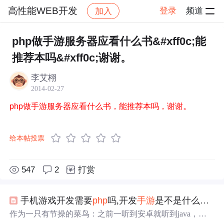
高性能WEB开发
登录
频道
加入
帖子详情
社区
高性能WEB开发
php做手游服务器应看什么书&#xff0c;能
推荐本吗&#xff0c;谢谢。
李艾栩
2014-02-27
。
php做手游服务器应看什么书，能推荐本吗，谢谢
给本帖投票
547
2
打赏
手机游戏开发需要
php
吗,开发
手游
是不是什么语言都可以
作为一只有节操的菜鸟：之前一听到安卓就听到java，以