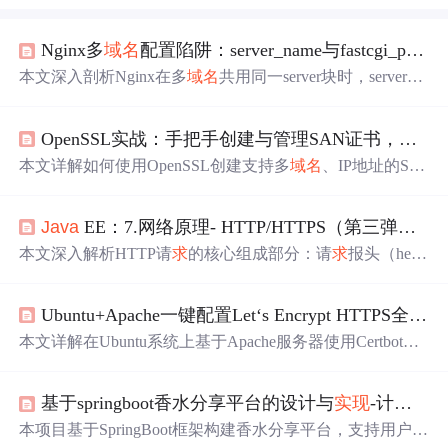
Nginx多
域名
配置陷阱：server_name与fastcgi_param变量传递机制深度解析
本文深入剖析Nginx在多
域名
共用同一server块时，server_n
ame指令与fastcgi_param变量传递机制的典型陷阱：$server_
name始终取第一个
域名
（静态），而$host才反映真实请
求
OpenSSL实战：手把手创建与管理SAN证书，解决多
头（动态）；默认fastcgi_params中使用$server_name会导致
后端应用（如PHP）获取错误的SERVER_NAME，引发路
本文详解如何使用OpenSSL创建支持多
域名
、IP地址的SA
由失效、URL生成错误等问题。重点讲解三种规避方案：
N证书，涵盖配置文件编写、CSR生成、自签名与Let's Enc
动态覆盖fastcgi_param SERVER_NAME为$host、拆分独立
rypt签发流程；深入探讨Nginx部署、常见错误排查（如CN
server块、map智能映射。
Java
EE：7.网络原理- HTTP/HTTPS（第三弹）：HTTP 请
不匹配、证书过期）、私钥安全、算法选择（SHA-256、T
LS 1.2+）、漏洞防范（CVE-2016-2177）及acme.sh自动化
本文深入解析HTTP请
求
的核心组成部分：请
求
报头（head
续期与CI/CD集成方案。
er）和请
求
正文（body）。重点涵盖Host、Content-Lengt
h、Content-Type、User-Agent、Referer、Cookie等关键报头
Ubuntu+Apache一键配置Let‘s Encrypt HTTPS全指南
字段的语义、格式、作用及典型应用场景；同时介绍三种
主流正文格式——application/x-www-form-urlencoded、multi
本文详解在Ubuntu系统上基于Apache服务器使用Certbot自
part/form-data和application/json，强调其与Content-Type的对
动化部署Let's Encrypt HTTPS证书的完整流程，涵盖环境
应关系及在Web开发中的实际用途。
准备、webroot验证模式选择、Apache安全加固（mod_ssl/m
基于springboot香水分享平台的设计与
实现
-计算机毕设 【课程设计】 24624
od_headers）、systemd自动续期机制、泛
域名
DNS验证及
常见故障排查。强调生产级可靠性，所有操作适配Ubuntu
本项目基于SpringBoot框架构建香水分享平台，支持用户注
22.04/24.04 LTS，采用官方APT源安装Certbot，避免snap/pi