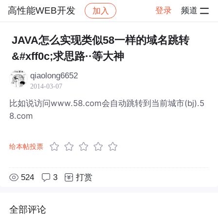
高性能WEB开发
登录
频道
加入
帖子详情
社区
高性能WEB开发
JAVA怎么实现类似58一样的域名跳转
&#xff0c;求思路··等大神
qiaolong6652
2014-03-07
比如说访问www.58.com会自动跳转到当前城市(bj).5
8.com
给本帖投票
524
3
打赏
全部评论