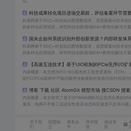
位。
科技成果转化项目进场交易前，评估备案环节需要准
科易网基于40亿+科创知识图谱数据库，深度探索AI技术
的多样化应用场景，研究科技创新领域的AI+数智化解决方
国央企如何系统识别外部创新资源？内部研发体系
科易网基于40亿+科创知识图谱数据库，深度探索AI技术
的多样化应用场景，研究科技创新领域的AI+数智化解决方
【高速互连技术】基于UIO机制的PCIe无序I
内容概要：本文档为PCI-SIG发布的工程变更通知（ECN），介绍
统PCI/PCIe架构中严格的顺序传输规则对多路径拓扑和高性
规则，允许请求方（Requester）自主管理数据顺序，支
O
内容概要：本文研究了基于DPWMA调制与正负序分离的A
量高、电网不平衡工况适应性差及动态响应速度不足等问题。
调制（DPWMA）、正负序分离锁相技术和电网电压前馈控
关动作机制，改善了输出电压电流的谐波特性，而且通过精
关于我
招贤纳
商务合
寻求报
协议专
结果显示，所提出的控制策略能有效降低并网谐波含量，提升
们
士
作
道
区
合人群：具备一定电力电子基础知识和仿真技能的研发人员