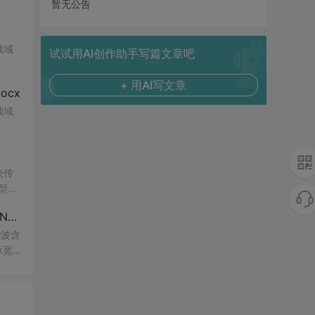
暂无公告
领域
试试用AI创作助手写篇文章吧
+ 用AI写文章
cx
领域
决传
类型和
UI
博客 下载 社区 AtomGit 模型市场 搜CSDN 搜索 AI 搜索 会员中心 创作中心 基于DPWMA调制与正负序分离的ANPC三电平并网逆变器前馈控制策略研究（Simulink仿真实现）
谐波含
脉宽
的开
仿真
适
使用