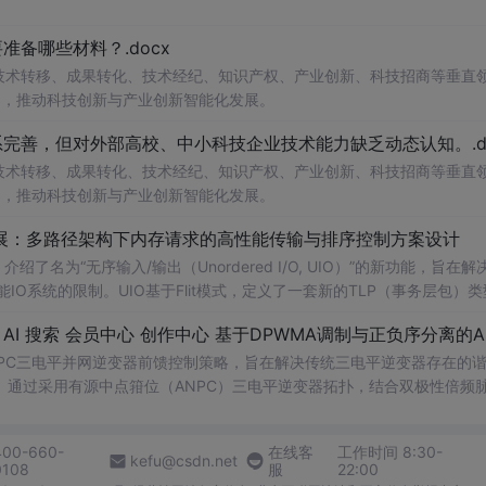
备哪些材料？.docx
在技术转移、成果转化、技术经纪、知识产权、产业创新、科技招商等垂直
案，推动科技创新与产业创新智能化发展。
完善，但对外部高校、中小科技企业技术能力缺乏动态认知。.do
在技术转移、成果转化、技术经纪、知识产权、产业创新、科技招商等垂直
案，推动科技创新与产业创新智能化发展。
/O扩展：多路径架构下内存请求的高性能传输与排序控制方案设计
了名为“无序输入/输出（Unordered I/O, UIO）”的新功能，旨在解
能IO系统的限制。UIO基于Flit模式，定义了一套新的TLP（事务层包）
持多路径路由、提升系统效率并兼容现有生产者-消费者模型。文档详细说明了
NPC三电平并网逆变器前馈控制策略，旨在解决传统三电平逆变器存在的
通过采用有源中点箝位（ANPC）三电平逆变器拓扑，结合双极性倍频
制，构建了一套一体化的高性能并网控制体系。该体系不仅优化了逆变器
确的相位同步和扰动补偿，显著提高了系统的动态响应能力和抗扰性能。
400-660-
在线客
工作时间 8:30-
锁相精度与系统动态稳定性，确保在复杂电网工况下的高质量稳定并网。 
kefu@csdn.net
0108
服
22:00
，尤其是从事新能源发电、储能系统、柔性输电等领域研究的专业人士。