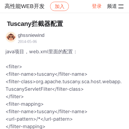
高性能WEB开发
登录
频道
加入
帖子详情
社区
高性能WEB开发
Tuscany拦截器配置
ghssniewind
2014-05-06
java项目，web.xml里面的配置：
<filter>
<filter-name>tuscany</filter-name>
<filter-class>org.apache.tuscany.sca.host.webapp.
TuscanyServletFilter</filter-class>
</filter>
<filter-mapping>
<filter-name>tuscany</filter-name>
<url-pattern>/*</url-pattern>
</filter-mapping>