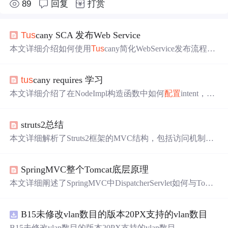
89
回复
打赏
Tus
cany SCA 发布Web Service
本文详细介绍如何使用
Tus
cany简化WebService发布流程。
通过
配置
文件完成服务定义与部署，包括构件
配置
、部署
文件及
Tus
cany
拦截器
配置
等内容。
tus
cany requires 学习
本文详细介绍了在NodeImpl构造函数中如何
配置
intent，并
通过CompositeProcessor解析contract，包括intent和policySet
的过程。重点在于理解服务绑定
拦截器
在其中的作用。
struts2总结
本文详细解析了Struts2框架的MVC结构，包括访问机制、
执行流程、默认
拦截器
的作用，以及Controller与Model之间
的交互方式。同时，介绍了Struts2结合Hibernate的使用技
SpringMVC整个Tomcat底层原理
巧。
本文详细阐述了SpringMVC中DispatcherServlet如何与Tomc
at交互，如何通过web.xml
配置
并初始化，以及它与Spring
容器的关系，重点讲解了webApplicationContext的创建过
B15未修改vlan数目的版本20PX支持的vlan数目
程。
B15未修改vlan数目的版本20PX支持的vlan数目