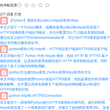
给本帖投票
271
回复
打赏
【
Python
】用原生的url
lib
2+
http
lib
请求
Http
s
本文介绍了一个
Python
脚本，该脚本使用url
lib
2和
http
lib
库实现了
HTTP
S
连接的客户端证书验证，并允许配置SSL/TLS版本及密钥选择。
通过自定义的
HTTP
S
ClientAuthHandler类，可以为
HTTP
S
请求提供客户
端证书并验证服务器证书。
python
模块介绍-
http
lib
：
HTTP
协议客户端和
HTTP
S
协议客户端
本文详细介绍了
Python
中的
http
lib
模块，包括
HTTP
和
HTTP
S
客户
端协议的实现，以及如何使用该模块进行
HTTP
请求和响应处理。同时
提供了多个示例代码帮助理解。
python
怎么做
http
s
请求_
Python
使用
http
s
请求的方法
本文详细介绍如何使用
Python
发起
HTTP
S
请求，包括必要的代码示例和
模块解释。文中通过具体实例展示了使用
http
lib
模块配合url
lib
进行
HTTP
S
请求的过程。
python
http
lib
.
HTTP
S
Connection
本文提供了一段使用
Python
进行
HTTP
S
请求的示例代码。该代码利用
http
lib
库实现了一个简单的GET请求，并展示了如何构造请求URL、发送