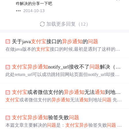
咋解决的分享一下吧
2014-10-13
加载更多回复（12）
关于java
支付宝
接口的
异步
通知
的
问题
在做java版本的
支付宝
接口的时候,最初是遇到了这样的
问
题
,就是说,在直接的扫码支付,或者是直接的登录账号支付,
是没有
问题
的, 但是,在这样的一种情况下是出现了一个
问
支付宝
异步
通知
notify_url接收不了
问题
解决（转）
题
, 我web端调用
支付宝
接口进行支付，一般都是支付成功
之后，获得支付成功信息，然后同时去更改我本地订单状
此处return_url可以成功跳转回网站页面但notify_url却接收
态（已付款）。 但是有一种情况是这样的： 调用
支付宝
接
不到
支付宝
的
异步
通知
。已保证notify_url是一个外网可以
口，你输入账号密码之后， 在
支付宝
最后一步你不去点确
访问的网址 1.网站用的是ssh框架，当
支付宝
发
通知
到我这
认
支付宝
或者微信支付的
异步
通知
无法
通知
到地址
问
个action再返回一个jsp会不会有
问题
?2.网址设置了登录检
测机制，会不会造成
支付宝
页面跳转而接收不了success?3.
支付宝
或者微信支付的
异步
通知
无法
通知
到地址
问题
先看
到目前为止没有收到过一条来自
支付宝
的
异步
通知
，会不
看你得
通知
地址是否是需要登录状态才能访问 转载于:http
会存在服务器配置的问...
s://www.cnblogs.com/i6010/articles/7054834.html
支付宝
异步
通知
验签失败
问题
本篇文章主要解决的
问题
是：
支付宝
异步
验签失败
问题
最