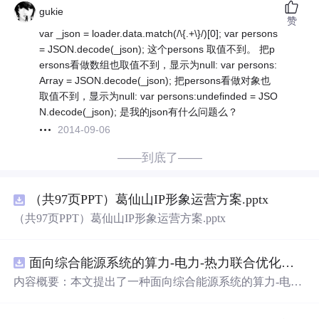
gukie
赞
var _json = loader.data.match(/\{.+\}/)[0]; var persons
= JSON.decode(_json); 这个persons 取值不到。 把p
ersons看做数组也取值不到，显示为null: var persons:
Array = JSON.decode(_json); 把persons看做对象也
取值不到，显示为null: var persons:undefinded = JSO
N.decode(_json); 是我的json有什么问题么？
2014-09-06
——到底了——
（共97页PPT）葛仙山IP形象运营方案.pptx
（共97页PPT）葛仙山IP形象运营方案.pptx
面向综合能源系统的算力-电力-热力联合优化调度策略（Matlab代码实现）
内容概要：本文提出了一种面向综合能源系统的算力-电
力-热力联合优化调度策略，并提供了基于Matlab的完整代
码实现。该资源系统性地探讨了多能源系统中电力、热力