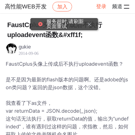
高性能WEB开发
登录
频道
加入
帖子详情
社区
高性能WEB开发
服务超时,请刷新
FaustCplus头像上传成后不执行
页面重试
uploadevent函数&#xff1f;
gukie
2014-09-06
FaustCplus头像上传成后不执行uploadevent函数？
是不是因为最新的flash版本的问题啊。还是adobe的js
on类问题？返回的是json数据，这个没错。
我查看了下as文件，
var returnData = JSON.decode(_json);
这句话无法执行，获取returnData的值，输出为“undef
inded”，谁有遇到过这样的问题，求指教，然后，如何
获取上传的文件并随机命名图片，