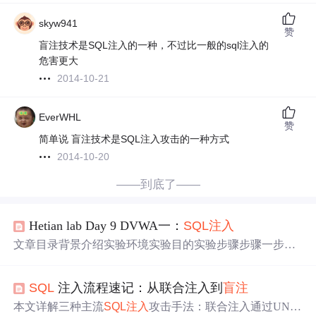
skyw941
赞
盲注技术是SQL注入的一种，不过比一般的sql注入的
危害更大
2014-10-21
EverWHL
赞
简单说 盲注技术是SQL注入攻击的一种方式
2014-10-20
——到底了——
Hetian lab Day 9 DVWA一：
SQL
注入
文章目录背景介绍实验环境实验目的实验步骤步骤一步骤
二步骤三课后习题分析与思考参考文档 背景介绍 微软对
S
QL
注入
的介绍： 脚本注入式的攻击 恶意用户输入用来影
SQL
注入流程速记：从联合注入到
盲注
响被执行的
SQL
脚本
SQL
注入
产生的直接原因是拼凑
SQL
，实质就是将恶意的
SQL
代码注入到特定字段用于实施拖
本文详解三种主流
SQL
注入
攻击手法：联合注入通过UNIO