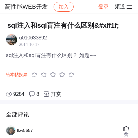
高性能WEB开发
登录
频道
加入
帖子详情
社区
高性能WEB开发
sql注入和sql盲注有什么区别&#xff1f;
u010633892
2014-10-17
sql注入和sql盲注有什么区别？ 如题~~
给本帖投票
9284
8
打赏
全部评论
lkw5657
赞