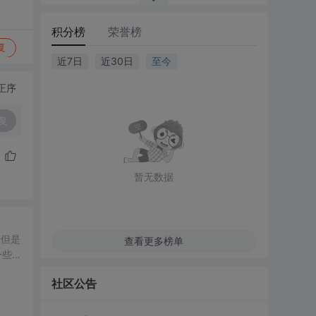
积分榜
荣誉榜
复
近7日
近30日
至今
正序
复
暂无数据
,但是
查看更多榜单
一些
N
社区公告