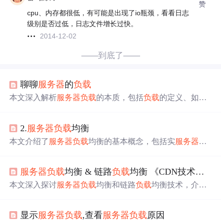
赞
cpu、内存都很低，有可能是出现了io瓶颈，看看日志
级别是否过低，日志文件增长过快。
2014-12-02
——到底了——
聊聊
服务器
的
负载
本文深入解析
服务器
负载
的本质，包括
负载
的定义、如何
判断
负载
高低及
负载
升高的原因。
负载
不仅反映
服务器
繁
忙程度，还涉及进程状态，如runnable和uninterruptable状
2.
服务器
负载
均衡
态。文章探讨了在多核环境下
负载
与CPU数目的关系，以
及常见导致
负载
升高的场景，如大量数据请求、事务未提
本文介绍了
服务器
负载
均衡的基本概念，包括实
服务器
、
交和死锁等。
虚拟
服务器
和
负载
均衡算法。详细阐述了
服务器
负载
均衡
的实现原理，如轮询、加权轮询、最小连接等算法，并讨
服务器
负载
均衡 & 链路
负载
均衡 《CDN技术详解》
论了服务健康检查和会话保持的重要性。同时，提到了HT
TP Cookie会话保持的三种方式：插入、被动和重写。最
本文深入探讨
服务器
负载
均衡和链路
负载
均衡技术，介绍
后，概述了
服务器
负载
均衡的配置流程。
四层(L4)和七层(L7)
负载
均衡的区别与实现，以及Outbound
和Inbound链路
负载
均衡的原理与应用。
显示
服务器
负载
,查看
服务器
负载
原因