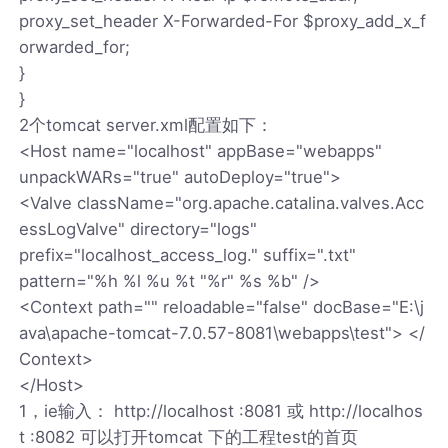
proxy_set_header X-Forwarded-For $proxy_add_x_f
orwarded_for;
}
}
2个tomcat server.xml配置如下：
<Host name="localhost" appBase="webapps"
unpackWARs="true" autoDeploy="true">
<Valve className="org.apache.catalina.valves.Acc
essLogValve" directory="logs"
prefix="localhost_access_log." suffix=".txt"
pattern="%h %l %u %t "%r" %s %b" />
<Context path="" reloadable="false" docBase="E:\j
ava\apache-tomcat-7.0.57-8081\webapps\test"> </
Context>
</Host>
1，ie输入： http://localhost :8081 或 http://localhos
t :8082 可以打开tomcat 下的工程test的首页