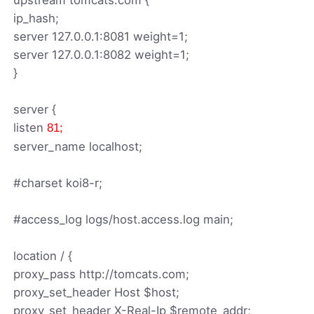
ip_hash;
server 127.0.0.1:8081 weight=1;
server 127.0.0.1:8082 weight=1;
}
server {
listen
81;
server_name localhost;
#charset koi8-r;
#access_log logs/host.access.log main;
location / {
proxy_pass http://tomcats.com;
proxy_set_header Host $host;
proxy_set_header X-Real-Ip $remote_addr;