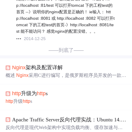
p://localhost :81/test 可以打开tomcat 下的工程test的
首页 --》说明你的nginx配置是正确的！ ie输入： htt
p://localhost :8081 或 http://localhost :8082 可以打开t
omcat 下的工程test的首页-》http://localhost :8081/te
st 能不能访问？ 感觉nginx的配置没错。。。
2014-12-25
——到底了——
Nginx
架构及配置详解
概述
Nginx
采用C进行编写，是俄罗斯程序员开发的一款轻
量级的可构建Web 服务器/反向代理服务器及电子邮件（IM
AP/POP3）代理服务器的软件，
Nginx
服务器是一个高性
http
升级为
http
s
能的
HTTP
和反向代理web服务器，同时也可提供了IMAP/
POP3/SMTP服务。
nginx
常用作跑静态和做负载反向代
http
升级
http
s
理，动态php交给apache处理，因后者比较稳定，jsp交给
to
mcat
、resin或jboss。n......
Apache Traffic Server反向代理实战：Ubuntu 14.04下高稳定性L7流量编排
反向代理是现代Web架构中实现负载均衡、缓存加速与安