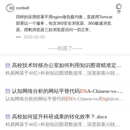
conbell
赞
同样的应用部署不用nginx做负载均衡，直接用Tomcat
部署以一个服务，包含360安全浏览器、360极速浏览
器、猎豹浏览器三款浏览器访问一切正常。
2015-01-05
——到底了——
高校技术转移办公室如何利用知识图谱精准定位产业需求与技术适配点？.docx
科易网基于40亿+科创知识图谱数据库，深度探索AI技术
在技术转移、成果转化、技术经纪、知识产权、产业创
新、科技招商等垂直领域的多样化应用场景，研究科技创
认知网络分析的网站平替代码
EN
A-Chinese-vs-
En
gl
新领域的AI+数智化解决方案，推动科技创新与产业创新
智能化发展。
认知网络分析的网站平替代码
EN
A-Chinese-vs-
En
glish-repr
oducible.zip
高校如何提升科研成果的转化效率？.docx
科易网基于40亿+科创知识图谱数据库，深度探索AI技术