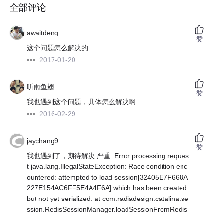
全部评论
awaitdeng
赞
这个问题怎么解决的
2017-01-20
听雨鱼翅
赞
我也遇到这个问题，具体怎么解决啊
2016-02-29
jaychang9
赞
我也遇到了，期待解决 严重: Error processing reques
t java.lang.IllegalStateException: Race condition enc
ountered: attempted to load session[32405E7F668A
227E154AC6FF5E4A4F6A] which has been created
but not yet serialized. at com.radiadesign.catalina.se
ssion.RedisSessionManager.loadSessionFromRedis