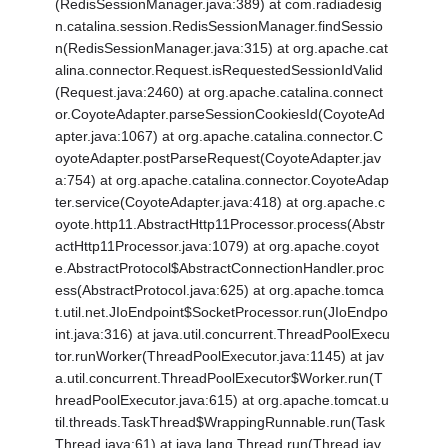
(RedisSessionManager.java:389) at com.radiadesig
n.catalina.session.RedisSessionManager.findSessio
n(RedisSessionManager.java:315) at org.apache.cat
alina.connector.Request.isRequestedSessionIdValid
(Request.java:2460) at org.apache.catalina.connect
or.CoyoteAdapter.parseSessionCookiesId(CoyoteAd
apter.java:1067) at org.apache.catalina.connector.C
oyoteAdapter.postParseRequest(CoyoteAdapter.jav
a:754) at org.apache.catalina.connector.CoyoteAdap
ter.service(CoyoteAdapter.java:418) at org.apache.c
oyote.http11.AbstractHttp11Processor.process(Abstr
actHttp11Processor.java:1079) at org.apache.coyot
e.AbstractProtocol$AbstractConnectionHandler.proc
ess(AbstractProtocol.java:625) at org.apache.tomca
t.util.net.JIoEndpoint$SocketProcessor.run(JIoEndpo
int.java:316) at java.util.concurrent.ThreadPoolExecu
tor.runWorker(ThreadPoolExecutor.java:1145) at jav
a.util.concurrent.ThreadPoolExecutor$Worker.run(T
hreadPoolExecutor.java:615) at org.apache.tomcat.u
til.threads.TaskThread$WrappingRunnable.run(Task
Thread.java:61) at java.lang.Thread.run(Thread.jav