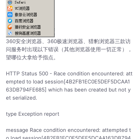
360安全浏览器、360极速浏览器、猎豹浏览器三款访
问服务时出现以下错误（其他浏览器使用一切正常），
望哪位大拿给予指点。
HTTP Status 500 - Race condition encountered: att
empted to load session[4B2FB1EC0E5DEF5DCAA1
63DB794FE685] which has been created but not y
et serialized.
type Exception report
message Race condition encountered: attempted t
o load session[4B2FB1EC0E5DEF5DCAA163DB794