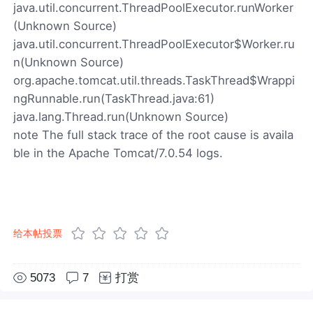
java.util.concurrent.ThreadPoolExecutor.runWorker
(Unknown Source)
java.util.concurrent.ThreadPoolExecutor$Worker.ru
n(Unknown Source)
org.apache.tomcat.util.threads.TaskThread$Wrappi
ngRunnable.run(TaskThread.java:61)
java.lang.Thread.run(Unknown Source)
note The full stack trace of the root cause is availa
ble in the Apache Tomcat/7.0.54 logs.
给本帖投票
5073
7
打赏