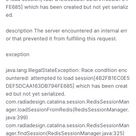
FE685] which has been created but not yet serializ
ed.
description The server encountered an internal err
or that prevented it from fulfilling this request.
exception
java.lang.IllegalStateException: Race condition enc
ountered: attempted to load session[4B2FB1EC0E5
DEF5DCAA163DB794FE685] which has been creat
ed but not yet serialized.
com.radiadesign.catalina.session.RedisSessionMan
ager.loadSessionFromRedis(RedisSessionManager.
java:399)
com.radiadesign.catalina.session.RedisSessionMan
ager.findSession(RedisSessionManager.java:325)