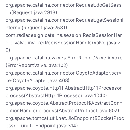
org.apache.catalina.connector.Request.doGetSessi
on(Request.java:2913)
org.apache.catalina.connector.Request.getSessionI
nternal(Request.java:2531)
com.radiadesign.catalina.session.RedisSessionHan
dlerValve.invoke(RedisSessionHandlerValve.java:2
8)
org.apache.catalina.valves.ErrorReportValve.invoke
(ErrorReportValve.java:102)
org.apache.catalina.connector.CoyoteAdapter.servi
ce(CoyoteAdapter.java:408)
org.apache.coyote.http11.AbstractHttp11Processor.
process(AbstractHttp11Processor.java:1040)
org.apache.coyote.AbstractProtocol$AbstractConn
ectionHandler.process(AbstractProtocol.java:607)
org.apache.tomcat.util.net.JIoEndpoint$SocketProc
essor.run(JIoEndpoint.java:314)