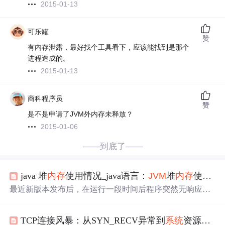
2015-01-13
可乐罐
赞
有内存泄露，最好找个工具看下，应该能找到是那个
进程造成的。
2015-01-13
商科程序员
赞
是不是申请了JVM外内存未释放？
2015-01-06
——到底了——
java 堆
内存
使用情况_java语言：
JVM
堆
内存
使用率持续上升如何排查
最近新版本发布后，在运行一段时间后程序突然无响应
了，观察监控，发现
JVM
堆
内存
占用
在某个时间点突然飙
升，最终导致应用无响,希望对大家学习java语言有所帮
TCP连接风暴：从SYN_RECV异常到
系统
资源
耗尽
助。重启Tomcat后，应用恢复正常，并且后续时间没有发