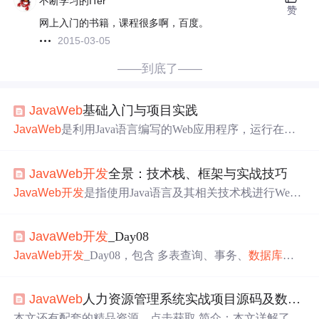
不断学习的ITer
赞
网上入门的书籍，课程很多啊，百度。
2015-03-05
——到底了——
JavaWeb
基础入门与项目实践
JavaWeb
是利用Java语言编写的Web应用程序，运行在支
持Java的企业级Web服务器或应用服务器上。它具有跨平
台、安全性高、可伸缩性强等特点。Servlet，作为Java平台
JavaWeb
开发
全景：技术栈、框架与实战技巧
的一部分，用于扩展服务器的功能，是Java Web
开发
的核
心组件。它是一种小型的Java程序，运行于服务器端，可
JavaWeb
开发
是指使用Java语言及其相关技术栈进行Web
以处理客户端的请求并返回响应。在Web应用中，Servlet负
应用程序的
开发
。
JavaWeb
开发
技术以其跨平台性、安全
责在服务器端处理HTTP请求，并生成动态的内容返回给客
性和强大的社区支持而广受欢迎。
JavaWeb
开发
涉及多个
户端的浏览器。Servlet的主要作用可以分为以下几个方
JavaWeb
开发
_Day08
层面，包括前端页面展示、服务器端逻辑处理以及数据库
面：动态内容生成。
交互等。
JavaWeb
开发
_Day08，包含 多表查询、事务、
数据库
优
化
-索引、MyBatis入门、JDBC简介、数据库连接池 和 Lom
bok工具包 写于2024/07/22
JavaWeb
人力资源管理系统实战项目源码及数据库设计
本文还有配套的精品资源，点击获取 简介：本文详解了如