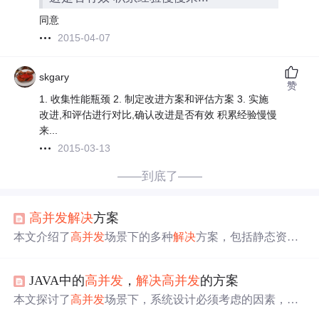
同意
2015-04-07
skgary
赞
1. 收集性能瓶颈 2. 制定改进方案和评估方案 3. 实施
改进,和评估进行对比,确认改进是否有效 积累经验慢慢
来...
2015-03-13
——到底了——
高并发
解决
方案
本文介绍了
高并发
场景下的多种
解决
方案，包括静态资源
与后台服务分离、页面静态化、分布式和集群部署、反向
代理、数据库集群和拆分、缓存使用以及消息队列流量削
JAVA中的
高并发
，
解决
高并发
的方案
峰。这些策略旨在提高系统性能，应对大流量冲击，确保
服务稳定。
本文探讨了
高并发
场景下，系统设计必须考虑的因素，包
括响应时间、吞吐量等关键指标，并提出了使用Redis缓存