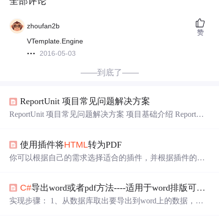
全部评论
zhoufan2b
赞
VTemplate.Engine
2016-05-03
——到底了——
ReportUnit 项目常见问题解决方案
ReportUnit 项目常见问题解决方案 项目基础介绍 ReportUni
t 是一个
报告
生成
器，专门为测试运行器家族设计。它能够
将 NUnit、MSTest 和 Gallio 等测试运行器的标准
报告
转换
使用插件将
HTML
转为PDF
为具有仪表盘的吸引人的
HTML
报告
。该项目主要使用
C
#
编程语言开发，同时也涉及
HTML
、CSS 和 JavaScript 等
你可以根据自己的需求选择适合的插件，并根据插件的AP
前端技术。 新手使用注意事项及解决方案 1. 项目依赖问题
I进行相应的代码编写。使用这种方法，你可以方便地将
H
问...
TML
文件转换为PDF
格式
，并在各种应用场景中实现自定
C#
导出word或者pdf方法----适用于word排版可能随时会变化的情况
义的PDF
生成
需求。在
C#
或VB.NET中，我们可以使用插
件来将
HTML
文件转换为PDF
格式
。本文将介绍如何使用
实现步骤： 1、从数据库取出要导出到word上的数据，用
C
插件进行
HTML
到PDF的转换，并提供相应的源代码示
#
操作
生成
一个数据XMl文件，例如：a.xml <?xml version