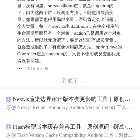
量，没有问题。service和dao层，就是singleton的
了，因为这两个层，只调用方法，不能使用成员变
量，如果需要也得用局部变量，否则肯定会出问题，
个人觉得，每一个service和daobean，在整个程序的
生命周期里面只有一个对象，action只是调用这个对象
的方法，所以就无所谓了，要是这里面有成员变量，
就会造成混乱了。有点像调用静态方法。spring mvc的
Controller层是singleton的，只要不使用成员变量我觉
得没有问题。
2015-06-09
——到底了——
Next.js渲染边界审计版本变更影响工具｜原创源码+测试+离线报告
原创 Next.js Render Boundary Auditor Version Impact 工具，
围绕“建立服务端组件、客户端组件、数据获取、缓存和交
互边界图，识别错误跨界依赖”的结果，对比两个版本的输
Flash模型版本缓存兼容工具｜原创源码+测试+离线报告
入约定、规则参数、结果结构和风险项，识别变更影响。
压缩包包含完整源码、3 项自动化测试、可复现合成示
原创 Flash Version Cache Compatibility Auditor 工具，对比两