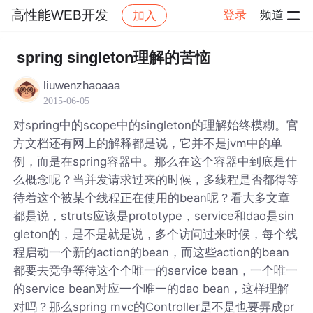
高性能WEB开发
登录
频道
加入
帖子详情
社区
高性能WEB开发
spring singleton理解的苦恼
liuwenzhaoaaa
2015-06-05
对spring中的scope中的singleton的理解始终模糊。官
方文档还有网上的解释都是说，它并不是jvm中的单
例，而是在spring容器中。那么在这个容器中到底是什
么概念呢？当并发请求过来的时候，多线程是否都得等
待着这个被某个线程正在使用的bean呢？看大多文章
都是说，struts应该是prototype，service和dao是sin
gleton的，是不是就是说，多个访问过来时候，每个线
程启动一个新的action的bean，而这些action的bean
都要去竞争等待这个个唯一的service bean，一个唯一
的service bean对应一个唯一的dao bean，这样理解
对吗？那么spring mvc的Controller是不是也要弄成pr