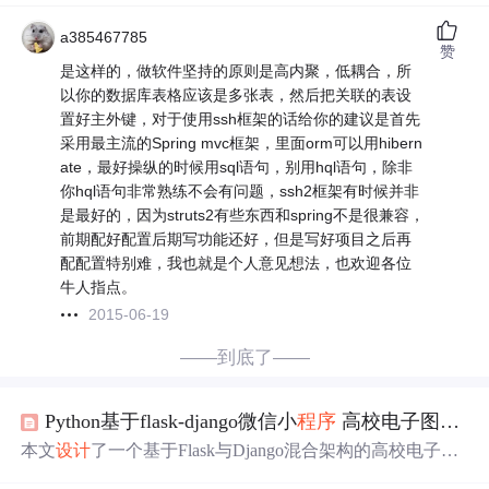
a385467785
赞
是这样的，做软件坚持的原则是高内聚，低耦合，所
以你的数据库表格应该是多张表，然后把关联的表设
置好主外键，对于使用ssh框架的话给你的建议是首先
采用最主流的Spring mvc框架，里面orm可以用hibern
ate，最好操纵的时候用sql语句，别用hql语句，除非
你hql语句非常熟练不会有问题，ssh2框架有时候并非
是最好的，因为struts2有些东西和spring不是很兼容，
前期配好配置后期写功能还好，但是写好项目之后再
配配置特别难，我也就是个人意见想法，也欢迎各位
牛人指点。
2015-06-19
——到底了——
Python基于flask-django微信小
程序
高校电子图书馆的
本文
设计
了一个基于Flask与Django混合架构的高校电子图
书馆
大数据
平台，支持微信小
程序
、PC
Web
及H5移动端