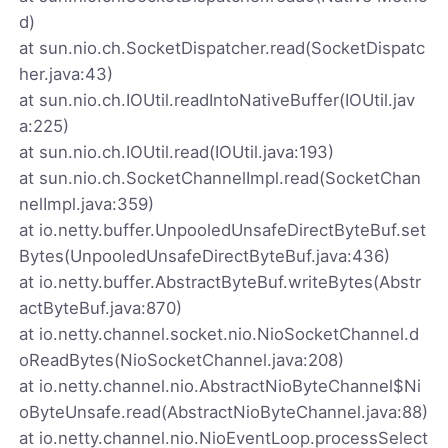
d)
at sun.nio.ch.SocketDispatcher.read(SocketDispatc
her.java:43)
at sun.nio.ch.IOUtil.readIntoNativeBuffer(IOUtil.jav
a:225)
at sun.nio.ch.IOUtil.read(IOUtil.java:193)
at sun.nio.ch.SocketChannelImpl.read(SocketChan
nelImpl.java:359)
at io.netty.buffer.UnpooledUnsafeDirectByteBuf.set
Bytes(UnpooledUnsafeDirectByteBuf.java:436)
at io.netty.buffer.AbstractByteBuf.writeBytes(Abstr
actByteBuf.java:870)
at io.netty.channel.socket.nio.NioSocketChannel.d
oReadBytes(NioSocketChannel.java:208)
at io.netty.channel.nio.AbstractNioByteChannel$Ni
oByteUnsafe.read(AbstractNioByteChannel.java:88)
at io.netty.channel.nio.NioEventLoop.processSelect