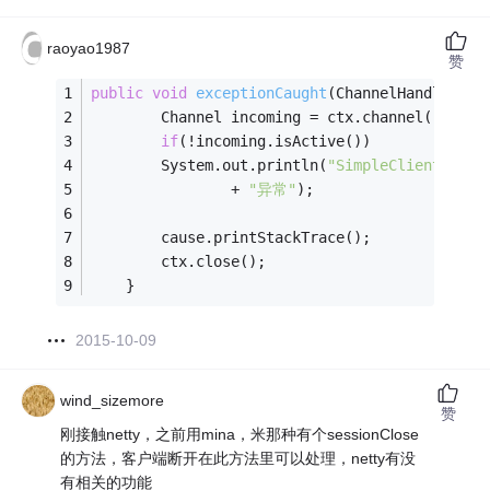
raoyao1987
赞
public
void
exceptionCaught
(ChannelHandlerCon
		Channel incoming = ctx.channel();
if
(!incoming.isActive())
		System.out.println(
"SimpleClient:"
 + 
				+ 
"异常"
);
		cause.printStackTrace();
		ctx.close();
	}
2015-10-09
wind_sizemore
赞
刚接触netty，之前用mina，米那种有个sessionClose
的方法，客户端断开在此方法里可以处理，netty有没
有相关的功能