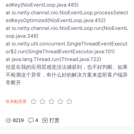
edKey(NioEventLoop.java:485)
at io.netty.channel.nio.NioEventLoop.processSelect
edKeysOptimized(NioEventLoop.java:452)
at io.netty.channel.nio.NioEventLoop.run(NioEventL
oop.java:346)
at io.netty.util.concurrent.SingleThreadEventExecut
or$2.run(SingleThreadEventExecutor.java:101)
at java.lang.Thread.run(Thread.java:722)
但是在我的应用层感觉没法捕获到，也不好判断。如果
不检测这个异常，有什么好的解决方案来监听客户端异
常断开
给本帖投票
8219
4
打赏