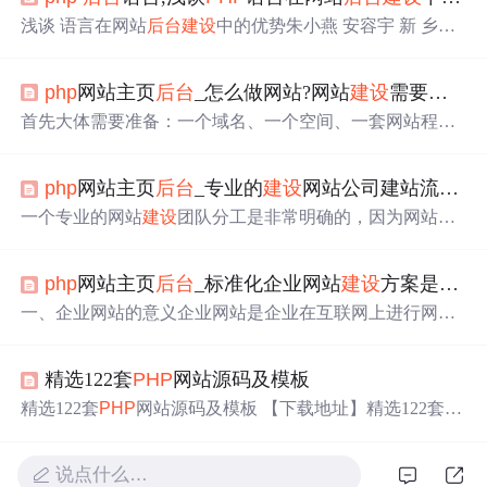
浅谈 语言在网站
后台
建设
中的优势朱小燕 安容宇 新 乡职
业技术学院 河南新乡 文章摘要 本 文主要 阐 述 了在 网 站
后 台
建设
中 即 的特 点 。 比较 了 即 和 八 曰 、 、 各语
php
网站主页
后台
_怎么做网站?网站
建设
需要准备哪些东西?
言 的特 点 , 从语言的跨平 台性 、 开 源 性 、 数据库连接
、 运行效率 、 安 全性等方 面 , 阐述 了 即 语言在 网站后
首先大体需要准备：一个域名、一个空间、一套网站程
台
建设
中的优势 。 【关键词 】 即 , 网站后 台 , 数据库连...
序。详细步骤如下：第一步骤：申请域名了解域名：域名
是网站的门牌号码、办公地址。如http://www.xxx.com想好
php
网站主页
后台
_专业的
建设
网站公司建站流程中对于人员的分工有哪些要注意的？...
域名：com代表国际；cn代表国内。可以用电话号码、公
司名称、产品名称命名域名查询域名：检查想好的域名是
一个专业的网站
建设
团队分工是非常明确的，因为网站
建
否注册。注册域名：查询域名是“未注册”状态，您既可以
设
过程是一个整体的工作流程，团队人数少则三到四人，
申请域名。域名管理：注册好域名之后，我方会为您提供
多则达数十人，所以团队之间的分工合作就非常重要了。
域名的管理
后台
、密码。方便...
php
网站主页
后台
_标准化企业网站
建设
方案是什么样的？
一个网站的制作开发流程一般包括前期调研、需求分析、
效果图设计、创意设计、效果图切片、html页面制作、
后
一、企业网站的意义企业网站是企业在互联网上进行网络
台
程序、网站验收、意见修改、正式上线等几个阶段，并
营销和形象宣传的平台，相当于企业的网络名片，不但对
且各个环节之间不能分割，必须要协同合作，一个人是不
企业的形象是一个良好的宣传，同时可以辅助企业的销
可能独立完成的，这时候就必须要团队合作了。济南...
精选122套
PHP
网站源码及模板
售，通过网络直接帮助企业实现产品的销售。企业可以利
用网站来进行企业形象宣传、资讯动态发布、主营业务及
精选122套
PHP
网站源码及模板 【下载地址】精选122套
P
产品展示，人力资源的招聘等，是企业通向互联网的平台
HP
网站源码及模板 此项目汇集了122套精心挑选的
PHP
网
和门户。标准企业网站的的栏目结构二、标准企业网站的
站源码及模板，全面适配手机、平板和电脑端浏览。每套
的栏目结构在企业网站
建设
方案中，网站导航应该是具有
说点什么…
源码均基于
PHP
和MySQL开发，附带预览地址，无需手动