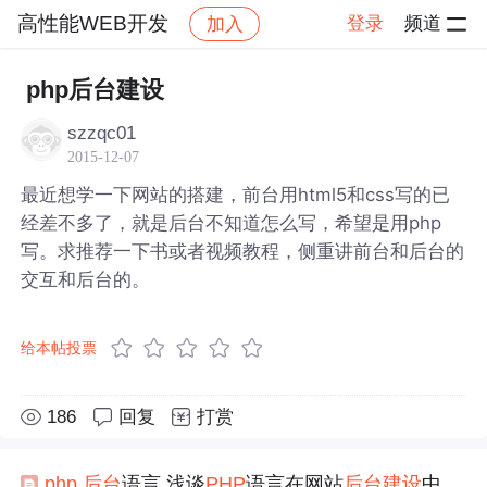
高性能WEB开发
登录
频道
加入
帖子详情
社区
高性能WEB开发
php后台建设
szzqc01
2015-12-07
最近想学一下网站的搭建，前台用html5和css写的已
经差不多了，就是后台不知道怎么写，希望是用php
写。求推荐一下书或者视频教程，侧重讲前台和后台的
交互和后台的。
给本帖投票
186
回复
打赏
php
后台
语言,浅谈
PHP
语言在网站
后台
建设
中的优势