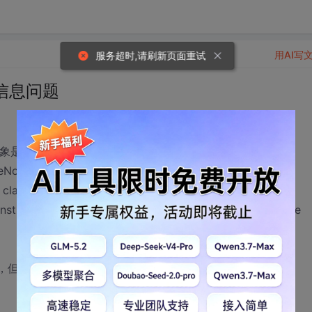
用AI写
服务超时,请刷新页面重试
存信息问题
e对象是报错
geNotReadableException: Could not read document: No
e, class java.lang.management.MemoryUsage]: can not
nstructor or creator, or perhaps need to add/enable type
，但这个类是jvm的jar啊，我该怎么解决啊。。