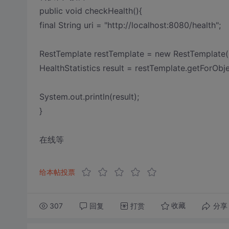
public void checkHealth(){
final String uri = "http://localhost:8080/health";
RestTemplate restTemplate = new RestTemplate(
HealthStatistics result = restTemplate.getForObjec
System.out.println(result);
}
在线等
给本帖投票
307
回复
打赏
分享
收藏