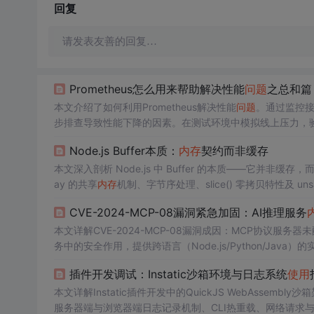
回复
请发表友善的回复…
Prometheus怎么用来帮助解决性能
问题
之总和篇
本文介绍了如何利用Prometheus解决性能
问题
。通过监控接
步排查导致性能下降的因素。在测试环境中模拟线上压力，
Node.js Buffer本质：
内存
契约而非缓存
本文深入剖析 Node.js 中 Buffer 的本质——它并非缓存
ay 的共享
内存
机制、字节序处理、slice() 零拷贝特性及 u
视图、WASM 桥接与流式背压实现高性能二进制处理。强调
CVE-2024-MCP-08漏洞紧急加固：AI推理服务
本文详解CVE-2024-MCP-08漏洞成因：MCP协议服务器
务中的安全作用，提供跨语言（Node.js/Python/Jav
制）。强调输入验证、最小权限、沙箱执行等开发最佳实践
插件开发调试：Instatic沙箱环境与日志系统
使用
本文详解Instatic插件开发中的QuickJS WebAsse
服务器端与浏览器端日志记录机制、CLI热重载、网络请求与