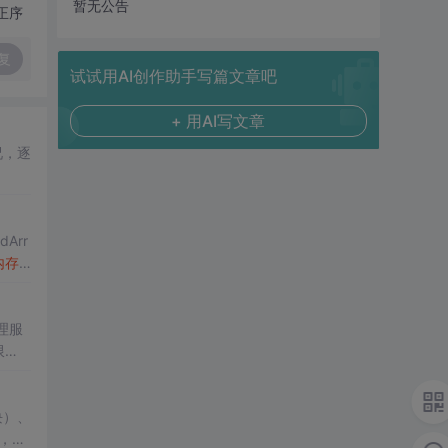
暂无公告
正序
复
试试用AI创作助手写篇文章吧
+ 用AI写文章
况，逐
Arr
内存
理服
限
块）、
，适