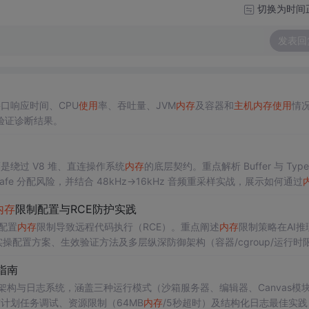
切换为时间
发表回
口响应时间、CPU
使用
率、吞吐量、JVM
内存
及容器和
主机
内存
使用
情
验证诊断结果。
，而是绕过 V8 堆、直连操作系统
内存
的底层契约。重点解析 Buffer 与 Typed
nsafe 分配风险，并结合 48kHz→16kHz 音频重采样实战，展示如何通过
内存
生命周期、GC 影响与安全清零等系统级关键点。
内存
限制配置与RCE防护实践
未配置
内存
限制导致远程代码执行（RCE）。重点阐述
内存
限制策略在AI推
a）的实操配置方案、生效验证方法及多层纵深防御架构（容器/cgroup/运行时
，并涵盖故障排查与安全监控机制。
指南
mbly沙箱架构与日志系统，涵盖三种运行模式（沙箱服务器、编辑器、Canvas模
计划任务调试、资源限制（64MB
内存
/5秒超时）及结构化日志最佳实践