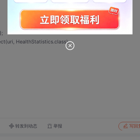
);
t(uri, HealthStatistics.class);
转发到动态
举报
写回