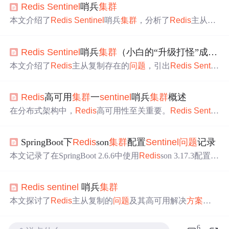
Redis
Sentinel
哨兵
集群
本文介绍了
Redis
Sentinel
哨兵
集群
，分析了
Redis
主从复
制存在的
问题
，阐述了
Redis
高可用
方案
。详细讲解了
Sen
tinel
实现原理，包括定时监控任务、主观下线、客观下
Redis
Sentinel
哨兵
集群
（小白的“升级打怪”成长之路）
线、领导者选举和故障转移。还给出了
Sentinel
集群
部署
的案例，涵盖环境搭建、主从
集群
配置、
Sentinel
集群
配
本文介绍了
Redis
主从复制存在的
问题
，引出
Redis
Sentin
置及测试等内容。
el
高可用
方案
。阐述了
Sentinel
实现原理，包括三个定时监
控任务、主观下线、客观下线、领导者选举和故障转移。
Redis
高可用
集群
一
sentinel
哨兵
集群
概述
还详细说明了
Sentinel
集群
部署步骤，如案例环境、主从
集群
配置、
Sentinel
集群
配置及测试等，有效解决
Redis
高
在分布式架构中，
Redis
高可用性至关重要。
Redis
Sentin
可用
问题
。
el
作为官方推荐的HA解决
方案
，可解决单点故障
问题
。本
文介绍了
Redis
主从复制的
问题
、
Sentinel
实现原理，包括
SpringBoot下
Redis
son
集群
配置
Sentinel
问题
记录
定时监控任务、主观/客观下线、领导者选举和故障转移，
还阐述了
Sentinel
集群
部署案例，提升了系统可用性。
本文记录了在SpringBoot 2.6.6中使用
Redis
son 3.17.3配置
R
edis
Sentinel
集群
时遇到的
问题
及解决
方案
。
问题
在于
sen
tinel
配置不完整，导致无法正确获取
集群
信息。通过在每
Redis
sentinel
哨兵
集群
个
sentinel
配置文件中添加其他服务器信息，并重启服务，
解决了连接
问题
。反思中提到，
sentinel
之间的自动发现可
本文探讨了
Redis
主从复制的
问题
及其高可用解决
方案
能因
sentinel
id重复而失效。
——
Redis
Sentinel
。
Sentinel
通过监控、故障检测与自动
转移确保了
Redis
集群
的稳定运行。
6