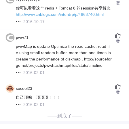
赞
你可以看看这个 redis + Tomcat 8 的session共享解决
http://www.cnblogs.com/interdrp/p/4868740.html
2016-10-17
pww71
赞
pwwMap is update Optimize the read cache, read fil
e using small random buffer. more than one times in
crease the performance of diskmap . http://sourcefor
ge.net/projects/pwwhashmap/files/stats/timeline
2016-02-01
socool23
赞
自己顶贴，顶顶顶！！！
2016-02-01
——到底了——