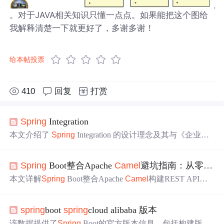
。对于JAVA相关知识只懂一点点。如果能把这个图给
我解释清楚一下就更好了，多谢多谢！
给本帖投票
410
回复
打赏
Spring
Integration
本文介绍了
Spring
Integration 的设计理念及其与《企业集
成模式》一书的
关系
，并对比了
Spring
Integration、Apach
e
Camel
和 Mule ESB 三个集成框架。文章还详细解释了
S
Spring
Boot整合Apache
Camel
避坑指南：从零构建REST到数据库的集成流水线
pring
Integration 中 Adapter 和 Gateway 的区别，以及 Inbou
nd 和 Outbound 的工作流程。
本文详解
Spring
Boot整合Apache
Camel
构建REST API数
据同步至
关系
型数据库的生产级集成流水线，涵盖依赖版
本管理（BOM）、核心路由设计（HTTP健壮调用、JSON
spring
boot
spring
cloud alibaba 版本
容错处理、SQL批处理）、
Spring
Bean深度集成（异步调
用、事务边界与补偿机制）、以及监控（Actuator端点）、
该数据提供了
Spring
Boot的官方版本信息，包括构建版