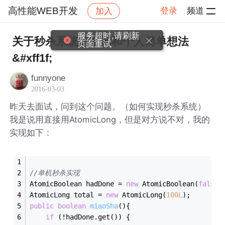
高性能WEB开发
登录
频道
加入
帖子详情
社区
高性能WEB开发
服务超时,请刷新
关于秒杀系统的疑问和个人简单想法
页面重试
&#xff1f;
funnyone
2016-03-03
昨天去面试，问到这个问题。（如何实现秒杀系统）
我是说用直接用AtomicLong，但是对方说不对，我的
实现如下：
//单机秒杀实现
AtomicBoolean hadDone = 
new
 AtomicBoolean(
false
)
AtomicLong total = 
new
 AtomicLong(
100L
);
public
boolean
miaoSha
()
{
if
 (!hadDone.get()) {