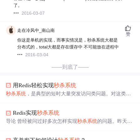
了。
2016-03-07
走在冷风中_南山南
赞
你这是单机的实现，而事实情况是，秒杀系统大都是
分布式的，total大都是存在缓存中 不可能放在进程中
2016-03-04
——到底了——
用Redis轻松实现
秒杀系统
秒杀系统
，是典型的短时大量突发访问类问题。对这类问
题，有三种优化性能的思路： 写入内存而不是写入硬盘 异
步处理而不是同步处理 分布式处理 用上这三招，不论秒杀
Redis实现
秒杀系统
时负载多大，都能轻松应对。更好的是，Redis能够满足上
述三点。因此，用Redis就能轻松实现
秒杀系统
。 用我这个
导论 曾经被问过好多次怎样实现
秒杀系统
的问题。昨天又
方案，无论是电商平台特价秒杀，12306火车票秒杀，都不
在CSDN架构师微信群被问到了。因此这里把我设想的实
是事:)
现
秒杀系统
的价格设计分享出来。供大家参考。
秒杀系统