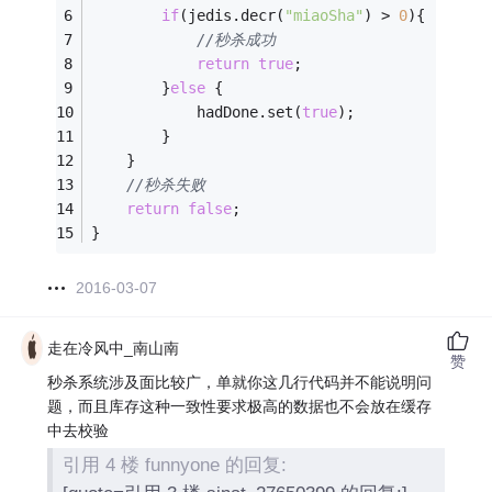
if
(jedis.decr(
"miaoSha"
) > 
0
){
//秒杀成功
return
true
;
		}
else
 {
			hadDone.set(
true
);
		}
	}
//秒杀失败
return
false
;
}
2016-03-07
走在冷风中_南山南
赞
秒杀系统涉及面比较广，单就你这几行代码并不能说明问
题，而且库存这种一致性要求极高的数据也不会放在缓存
中去校验
引用 4 楼 funnyone 的回复: