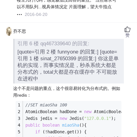
楼主几行代码，感觉貌似没回答到重点。 当然请求可
以不用队列...视具体情况定 片面理解，望大牛指点
2016-04-20
乔不思
赞
引用 6 楼 qq467339640 的回复:
[quote=引用 2 楼 funnyone 的回复:] [quote=
引用 1 楼 sinat_27650399 的回复:] 你这是单
机的实现，而事实情况是，秒杀系统大都是
分布式的，total大都是存在缓存中 不可能放
在进程中
这个不是问题的重点，这个很容易转化为分布式的。例如
用redis：
//SET miaoSha 100
AtomicBoolean hadDone = 
new
 AtomicBoolean(
fal
Jedis jedis = 
new
 Jedis(
"127.0.0.1"
); 
public
boolean
miaoSha
()
{
if
 (!hadDone.get()) {