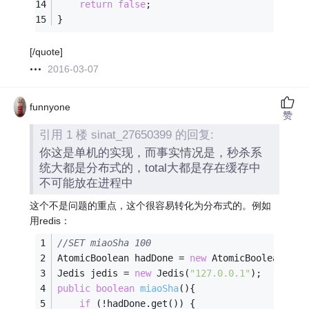
return
false
;
}
[/quote]
2016-03-07
funnyone
赞
引用 1 楼 sinat_27650399 的回复:
你这是单机的实现，而事实情况是，秒杀系
统大都是分布式的，total大都是存在缓存中
不可能放在进程中
这个不是问题的重点，这个很容易转化为分布式的。例如
用redis：
//SET miaoSha 100
AtomicBoolean hadDone = 
new
 AtomicBoolean(
fal
Jedis jedis = 
new
 Jedis(
"127.0.0.1"
); 
public
boolean
miaoSha
()
{
if
 (!hadDone.get()) {