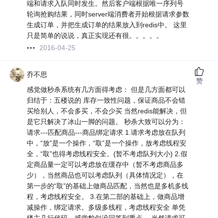
端和请求入队同时发生。然后客户端根据唯一序列号
轮询抢购结果，同时server端消费者开始根据请求参数
生成订单，并把生成订单的结果放入到redis中。 这里
只是简单的说说，真正实现还有很。。。。。
2016-04-25
乔不思
赞
感觉做秒杀系统有几方面得考虑： 但是几方面都可以
归结于：五楼说的 库存一致性问题，保证商品不会错
买给别人，不会多买，不会少买 当然redis能解决，但
是它只解决了冰山一脚的问题。 秒杀大致可以分为：
请求---匹配商品---商品绑定请求 1.请求考虑放在队列
中，“放”是一个操作，“取”是一个操作，放考虑线程安
全，“取”也得考虑线程安全。(暂不考虑队列大小) 2.假
定商品量一定可以考虑放在缓存中（暂不考虑商品多
少），当然商品也可以考虑队列（具体情况定），在
第一步的“取”的基础上做商品匹配，当然也是多机多线
程，考虑线程安全。 3.在第二部的基础上，做商品增
减操作，绑定请求。多级多线程，考虑线程安全 单凭