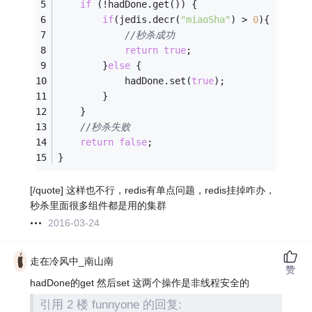
if
 (!hadDone.get()) {
if
(jedis.decr(
"miaoSha"
) > 
0
){
//秒杀成功
return
true
;
		}
else
 {
			hadDone.set(
true
);
		}
	}
//秒杀失败
return
false
;
}
[/quote] 这样也不行，redis有单点问题，redis挂掉咋办，
秒杀里面很多组件都是用的集群
2016-03-24
走在冷风中_南山南
赞
hadDone的get 然后set 这两个操作是非线程安全的
引用 2 楼 funnyone 的回复: