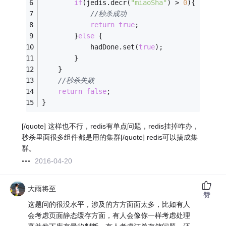
if
(jedis.decr(
"miaoSha"
) > 
0
){
//秒杀成功
return
true
;
		}
else
 {
			hadDone.set(
true
);
		}
	}
//秒杀失败
return
false
;
}
[/quote] 这样也不行，redis有单点问题，redis挂掉咋办，
秒杀里面很多组件都是用的集群[/quote] redis可以搞成集
群。
2016-04-20
大雨将至
赞
这题问的很没水平，涉及的方方面面太多，比如有人
会考虑页面静态缓存方面，有人会像你一样考虑处理