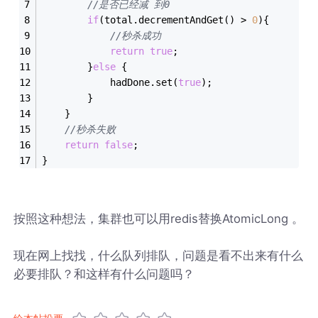
//是否已经减 到0
if
(total.decrementAndGet() > 
0
){
//秒杀成功
return
true
;
		}
else
 {
			hadDone.set(
true
);
		}
	}
//秒杀失败
return
false
;
}
按照这种想法，集群也可以用redis替换AtomicLong 。
现在网上找找，什么队列排队，问题是看不出来有什么
必要排队？和这样有什么问题吗？