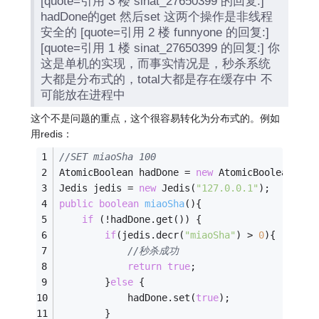
[quote=引用 3 楼 sinat_27650399 的回复:]
hadDone的get 然后set 这两个操作是非线程
安全的 [quote=引用 2 楼 funnyone 的回复:]
[quote=引用 1 楼 sinat_27650399 的回复:] 你
这是单机的实现，而事实情况是，秒杀系统
大都是分布式的，total大都是存在缓存中 不
可能放在进程中
这个不是问题的重点，这个很容易转化为分布式的。例如
用redis：
//SET miaoSha 100
AtomicBoolean hadDone = 
new
 AtomicBoolean(
fal
Jedis jedis = 
new
 Jedis(
"127.0.0.1"
); 
public
boolean
miaoSha
()
{
if
 (!hadDone.get()) {
if
(jedis.decr(
"miaoSha"
) > 
0
){
//秒杀成功
return
true
;
		}
else
 {
			hadDone.set(
true
);
		}