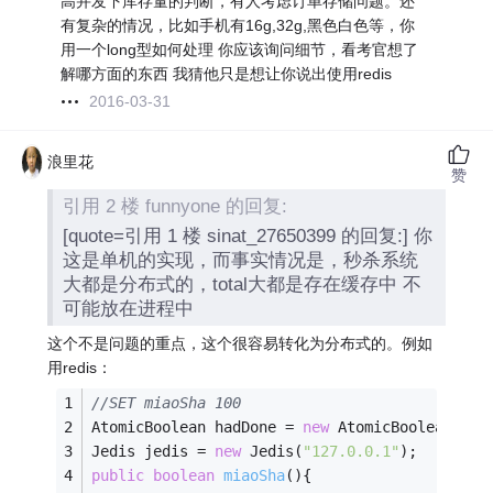
高并发下库存量的判断，有人考虑订单存储问题。还
有复杂的情况，比如手机有16g,32g,黑色白色等，你
用一个long型如何处理 你应该询问细节，看考官想了
解哪方面的东西 我猜他只是想让你说出使用redis
2016-03-31
浪里花
赞
引用 2 楼 funnyone 的回复:
[quote=引用 1 楼 sinat_27650399 的回复:] 你
这是单机的实现，而事实情况是，秒杀系统
大都是分布式的，total大都是存在缓存中 不
可能放在进程中
这个不是问题的重点，这个很容易转化为分布式的。例如
用redis：
//SET miaoSha 100
AtomicBoolean hadDone = 
new
 AtomicBoolean(
fal
Jedis jedis = 
new
 Jedis(
"127.0.0.1"
); 
public
boolean
miaoSha
()
{