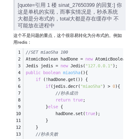
[quote=引用 1 楼 sinat_27650399 的回复:] 你
这是单机的实现，而事实情况是，秒杀系统
大都是分布式的，total大都是存在缓存中 不
可能放在进程中
这个不是问题的重点，这个很容易转化为分布式的。例如
用redis：
//SET miaoSha 100
AtomicBoolean hadDone = 
new
 AtomicBoolean(
fal
Jedis jedis = 
new
 Jedis(
"127.0.0.1"
); 
public
boolean
miaoSha
()
{
if
 (!hadDone.get()) {
if
(jedis.decr(
"miaoSha"
) > 
0
){
//秒杀成功
return
true
;
		}
else
 {
			hadDone.set(
true
);
		}
	}
//秒杀失败