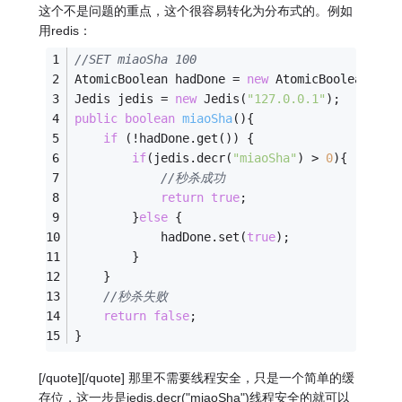
这个不是问题的重点，这个很容易转化为分布式的。例如
用redis：
//SET miaoSha 100
AtomicBoolean hadDone = 
new
 AtomicBoolean(
fal
Jedis jedis = 
new
 Jedis(
"127.0.0.1"
); 
public
boolean
miaoSha
()
{
if
 (!hadDone.get()) {
if
(jedis.decr(
"miaoSha"
) > 
0
){
//秒杀成功
return
true
;
		}
else
 {
			hadDone.set(
true
);
		}
	}
//秒杀失败
return
false
;
}
[/quote][/quote] 那里不需要线程安全，只是一个简单的缓
存位，这一步是jedis.decr("miaoSha")线程安全的就可以