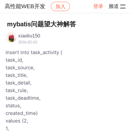
高性能WEB开发
登录
频道
加入
帖子详情
社区
高性能WEB开发
mybatis问题望大神解答
xiaoliu150
2016-05-03
insert into task_activity (
task_id,
task_source,
task_title,
task_detail,
task_rule,
task_deadtime,
status,
created_time)
values (2,
1,