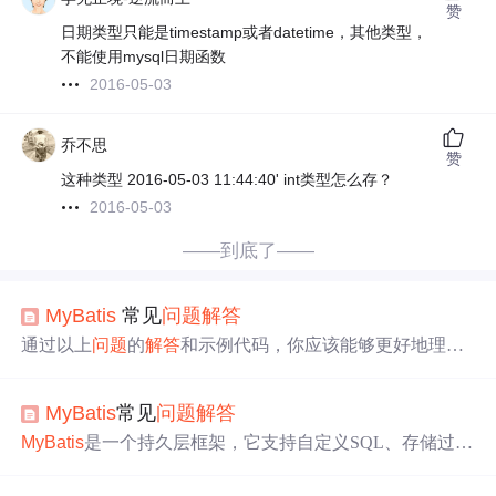
赞
日期类型只能是timestamp或者datetime，其他类型，
不能使用mysql日期函数
2016-05-03
乔不思
赞
这种类型 2016-05-03 11:44:40' int类型怎么存？
2016-05-03
——到底了——
MyBatis
常见
问题
解答
通过以上
问题
的
解答
和示例代码，你应该能够更好地理解
和应用
MyBatis
框架，并解决在后端开发中常见的
问题
。
本篇文章将涵盖一些常见的
MyBatis
问题
，并提供相应的
MyBatis
常见
问题
解答
源代码示例来
解答
这些
问题
。在
MyBatis
中，XML 映射文
件用于定义 SQL 查询语句和映射结果。除了查询操作，
M
MyBatis
是一个持久层框架，它支持自定义SQL、存储过程
yBatis
也支持执行 SQL 更新操作，例如插入、更新和删除
以及高级映射。
MyBatis
免除了几乎所有的JDBC代码以及
等。
MyBatis
提供了多种方式执行 SQL 查询，并获取查询
设置参数和获取结果集的工作。
MyBatis
可以通过简单的X