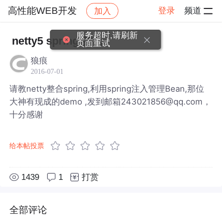
高性能WEB开发
登录
频道
加入
帖子详情
社区
高性能WEB开发
服务超时,请刷新
netty5 spring 整合
页面重试
狼痕
2016-07-01
请教netty整合spring,利用spring注入管理Bean,那位
大神有现成的demo ,发到邮箱243021856@qq.com，
十分感谢
给本帖投票
1439
1
打赏
全部评论