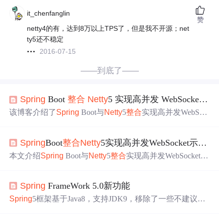
it_chenfanglin
赞
netty4的有，达到8万以上TPS了，但是我不开源；net
ty5还不稳定
2016-07-15
——到底了——
Spring
Boot
整合
Netty
5 实现高并发 WebSocket 示例
该博客介绍了
Spring
Boot与
Netty
5
整合
实现高并发WebSoc
ket服务的示例。虽
Netty
5不再推荐使用，但项目仍有学习
价值。引入slf4j和lombok库简化日志管理与代码结构，有
Spring
Boot
整合
Netty
5实现高并发WebSocket示例：高并发WebSocket解决方案
详细注释和测试页面，简单配置即可测试通信功能，助开
发者掌握实现技巧。
本文介绍
Spring
Boot与
Netty
5
整合
实现高并发WebSocket服
务的开源项目。
Spring
Boot搭建基础架构，
Netty
5提供高
效网络通信。二者
整合
使WebSocket服务处理大量并发连接
Spring
FrameWork 5.0新功能
时低延迟、高吞吐量。该项目适用于实时聊天、在线游
戏、金融交易平台等场景，具有高性能、易集成等特点。
Spring
5框架基于Java8，支持JDK9，移除了一些不建议使
用的组件，推荐使用Log4j2进行日志管理。框架核心引入