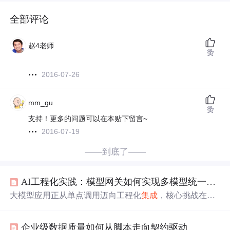
全部评论
赵4老师
赞
2016-07-26
mm_gu
赞
支持！更多的问题可以在本贴下留言~
2016-07-19
——到底了——
AI工程化实践：模型网关如何实现多模型统一调度与能力编排
大模型应用正从单点调用迈向工程化
集成
，核心挑战在于
异构模型的协议不兼容、输出不稳定与运维高成本。模型
网关作为能力抽象层，通过统一输入契约（如task_type声
企业级数据质量如何从脚本走向契约驱动
明）、标准化输出Schema（结构化JSON响应）和可编程路