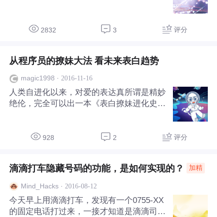
（华为新一代 PaaS 平台）上线华为开发者
社区啦！（终于可以体验一把了！）； 2.
今日开始申请免费体验，名额有限！（报名
评分
2832
3
申请，时不我待！） 了解 FusionStage Fus
ionStage 是华为新一代 PaaS 平台，以面
从程序员的撩妹大法 看未来表白趋势
向未来 Cloud Native 应用架构要求出发，
同时充分考虑对企业现有 SOA 架构服务的
·
2016-11-16
magic1998
兼容和平滑演进，从应用视角提供统一的 P
人类自进化以来，对爱的表达真所谓是精妙
aaS 平台层，解决应用的开发、部署和运行
绝伦，完全可以出一本《表白撩妹进化史》
的
了，西方人用语言表达爱，东方人送含蓄而
有代表寓意的礼物，父辈们的手写情书，新
一代年轻人送玫瑰发红包……这些都不算什
评分
928
2
么，正真逆天的是解！码！表！白！ 话说
有位程序员和妹子聊天时，选择用代码表达
滴滴打车隐藏号码的功能，是如何实现的？
加精
爱意，在聊天到尾声时，程序员突然传了一
串数字“73、76、79、86、69、85”，「这
·
2016-08-12
Mind_Hacks
是我想对你说的」。说完这句话，他就离线
今天早上用滴滴打车，发现有一个0755-XX
睡觉去了。 程序猿的趣味与浪漫果然与众
的固定电话打过来，一接才知道是滴滴司
不同 这种高逼格表白方式，大家都学着点