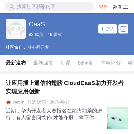
登录
频道
CaaS
加入
92
成员
46
贡献
社区简介：
核心网开发
最新发布
最新回复
标题
阅读量
内容评分
精
让应用插上通信的翅膀 CloudCaaS助力开发者
实现应用创新
·
2017-06-21
weixin_39251875
​近期，华为开发者大赛报名在如火如荼的进
行，有人留言问“如何才能夺冠，拿下你们
的百万大奖？”在这里，小编统一引用一句
“名人名言”来回答： 创新！创新！创新就是