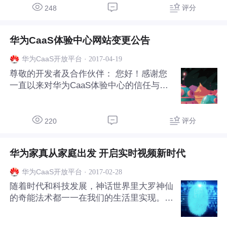
夺冠的秘诀。——沃·门兹基硕德 今天小编
评分
248
要给大家介绍2016年开发者大赛4个基于Cl
oudCaaS的通信能力实现创新的获奖作品。
华为CaaS体验中心网站变更公告
但在这之前，先简单回答以下三个问题：
一、什么是华为CloudCaaS 华为CloudCaa
·
2017-04-19
华为CaaS开放平台
S一直以来侧重于助力和孵化开发者通信应
尊敬的开发者及合作伙伴： 您好！感谢您
用方面的开发，提供消息、语音、视频、会
一直以来对华为CaaS体验中心的信任与支
议、通信协同、用户数据等方面能力，帮助
持，为了让各位合作伙伴拥有更好的调测体
开发高
验，从4月19日起，华为CaaS体验中心（o
pen.huawei.com）将迁移至华为开发者社
评分
220
区（http://developer.huawei.com/ict/cn/site
-caas）。届时华为CaaS体验中心将停止新
华为家真从家庭出发 开启实时视频新时代
用户注册，并于4天后不再实行调测，14天
后不再接受访问，请新老用户移步至华为开
·
2017-02-28
华为CaaS开放平台
发者社区。由此带来的不便，敬请谅解！
随着时代和科技发展，神话世界里大罗神仙
华为CaaS开放平台
的奇能法术都一一在我们的生活里实现。飞
天，我们有飞机；定格瞬间，我们有相机；
千里传音，我们有手机……而这一秒我想