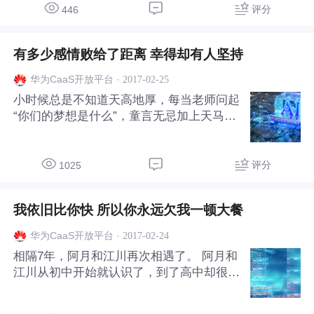
你，下一秒你就出现在我面前，这样又有什
评分
446
么不可以呢？ 华为CaaS家真解决方案就具
有这样“即时现身”的视频功能，利用运营商
有多少感情败给了距离 幸得却有人坚持
的网络QoS优势，让用户在客厅实现高质
量，自由自在的视频通话交流，为广大电视
·
2017-02-25
华为CaaS开放平台
用户群体提供稳定、高清音视频通话，实现
小时候总是不知道天高地厚，每当老师问起
随时随地与老人、孩子、爱人、朋友实现
“你们的梦想是什么”，童言无忌加上天马行
“面对面”的沟通。 解决方案介绍 家真解决
空的想象，我们总能轻易说出伟大的抱负，
方案提供的是端到端的基于IMS的视频通
并坚定的认为以后一定能实现。 例如 “我要
当科学家” “我要当航天员” “我要当老师” “我
评分
1025
要当警察” …… 总之是一切能够为人类发展
作出伟大贡献的梦想。 而小N也是一样，小
我依旧比你快 所以你永远欠我一顿大餐
学的时候梦想成为建筑家，灵感仅仅是来源
于超级马里奥和俄罗斯方块；初中希望成为
·
2017-02-24
华为CaaS开放平台
电脑高手，希望有一天能和电视剧里的大神
相隔7年，阿月和江川再次相遇了。 阿月和
一样，与黑客决一死战，然后一战成名。
江川从初中开始就认识了，到了高中却很意
到了大学，他的梦想变得更接地气了，他想
外的成为同班同学，因为同来自一个地方，
努力成为一名技术高超
一个学校的缘分，让寄宿的他们逐渐成为了