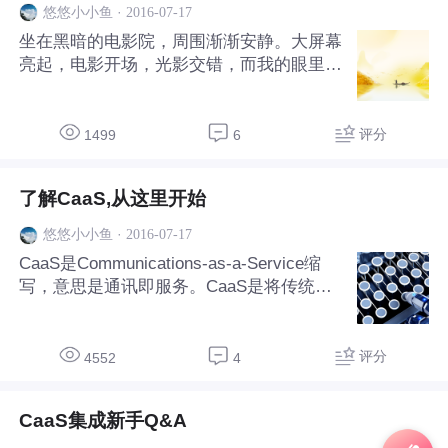
CaaS通信能力开放平台将运营商的传统音
·
2016-07-17
悠悠小小鱼
视频等通信能力封装成API和SDK，通过互
坐在黑暗的电影院，周围渐渐安静。大屏幕
联网对外开放，开发者无需硬件投入，就能
亮起，电影开场，光影交错，而我的眼里，
在各类产品上实现通信能力。当前，CaaS
却渐渐开始模糊，剧中女主角的脸，仿佛在
通
慢慢跟你重叠…… 那年大一，你还是我
的，我们有一样的爱好，每天都有数不完的
评分
1499
6
话题聊。新番、剧情、角色......好怀念那些
时光。你推荐的动漫、美剧，我至今还在
了解CaaS,从这里开始
追。 记得大一的某个周末，你的舍友刚好
都有事外出，你睡到大中午都不肯下来吃
·
2016-07-17
悠悠小小鱼
饭。拿你没办法，胃不好就算了，还这么
CaaS是Communications-as-a-Service缩
懒，没有我你可怎么办。我带着你爱吃的鸡
写，意思是通讯即服务。CaaS是将传统电
扒饭，避开宿管阿姨溜进你宿舍，你正抱着
信的能力如消息、语音、视频、会议、通信
电脑追新番，网页上挂着《大鱼海棠》众筹
协同等封装成API(Application Programming
的新闻
Interface，应用软件编程接口)或者SDK(So
评分
4552
4
ftware Development Kit，软件开发工具包)
通过互联网对外开放，提供给第三方（企
CaaS集成新手Q&A
业、SME、垂直行业、CP/SP以及个人开
发者等等）使用，将电信能力真正作为服务