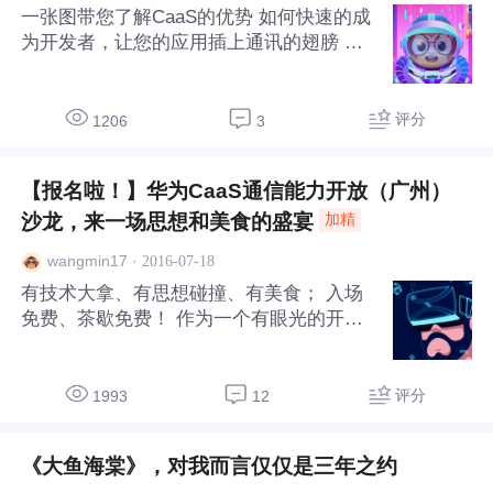
一张图带您了解CaaS的优势 如何快速的成
卯为我们带来了华为CaaS通信能力API应用
为开发者，让您的应用插上通讯的翅膀 了
场景及轻开发接入介绍的主题演讲
解更多CaaS相关内容：猛戳这里
评分
1206
3
【报名啦！】华为CaaS通信能力开放（广州）
沙龙，来一场思想和美食的盛宴
加精
·
2016-07-18
wangmin17
有技术大拿、有思想碰撞、有美食； 入场
免费、茶歇免费！ 作为一个有眼光的开发
者，这样的沙龙怎能错过！ 活动时间：201
6年7月29日 14:00—18:00 活动地点：广州
市天河区科技园贝塔空间 （广州市天河区
评分
1993
12
建中路24号二楼） 点击"CaaS能力开放"即
可报名。 【活动背景】 移动互联网时代，
《大鱼海棠》，对我而言仅仅是三年之约
OTT应用呈爆发式增长，在此背景下，华为