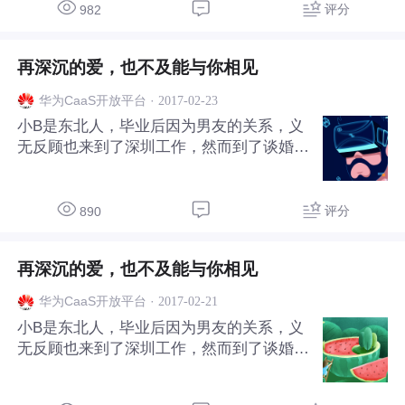
很要好朋友。 江川知道阿月喜欢吃各种小
评分
982
吃，牛腩煲、莲藕汤......口头禅就是“人不
为吃枉为少年”。 “就你，只吃不长，简直是
再深沉的爱，也不及能与你相见
浪费粮食。” “低调点，这样我会招来杀身之
祸的，姐姐我这是天赋异禀。” 所以江川总
·
2017-02-23
华为CaaS开放平台
带阿月翻墙去学校附近的小吃街吃东西。每
小B是东北人，毕业后因为男友的关系，义
每阿月要付账，江川总是有办法抢先她一
无反顾也来到了深圳工作，然而到了谈婚论
步。 阿月说：“江川同志，为了我们的革命
嫁的时候两人却最终分手。 多年的情感支
友谊，总有一天我会请你
柱，突然倒塌，每天行尸走肉去上班，疯狂
的工作却依旧不能忘怀。 父母多次劝她回
评分
890
家，但是小B却不想让父母看到自己脆弱与
不堪，更不想留在这个让自己伤心的城市，
再深沉的爱，也不及能与你相见
所以她这次放弃了高薪，毅然决然的选择离
开，就如同来时的义无反顾——来到贵州的
·
2017-02-21
华为CaaS开放平台
小乡村当支教老师。 校长把她安排住在学
小B是东北人，毕业后因为男友的关系，义
校，乡里大部分都是中老年人，学生们都是
无反顾也来到了深圳工作，然而到了谈婚论
一到六年级学生，父母大多不在身边。看着
嫁的时候两人却最终分手。 多年的情感支
简陋的学校，脏兮兮的学生，起初小B还有
柱，突然倒塌，每天行尸走肉去上班，疯狂
些不习