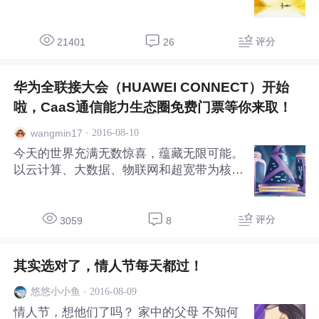
机，原来，司机打给乘客的时候不再能看到
但真正让小编佩服的是这位妹子
乘客的号码，乘客也只能看到打过来的固定
号码，乘客回拨过去在司机端看到的也是一
评分
21401
26
个固定号码，滴滴推出的这种隐藏号码的功
能对于司机和乘客都是一种隐私保护。 那
华为全联接大会（HUAWEI CONNECT）开始
么这种通话过程是如何实现的呢？ >>>>关
系小号 这个是用关系小号技术实现的。当
啦，CaaS通信能力生态圈免费门票等你来取！
订单确认后，平台随机分配一个第三方号
·
2016-08-10
wangmin17
码，同主叫号码与被叫号码建立联系，在一
今天的世界充满无数惊喜，蕴藏无限可能。
定时间内，用户或者司机可以通过拨打这个
以云计算、大数据、物联网和超宽带为核心
第三方号码联系，并且双方手机都只显示这
的ICT技术，正在加速与各行业深度融合，
将世界各地的人群、企业、城市、生产系统
紧密联接，不断提升效能、帮助行业转型，
评分
3059
8
为最终用户带来极致体验。 HUAWEI CON
NECT 2016将于8月31日至9月2日在上海隆
其实选对了，情人节每天都过！
重召开，这是华为历史上规模最大的面向IC
T行业的全球生态大会，由原有的HCC（华
·
2016-08-09
悠悠小小鱼
为云计算大会）、HNC（华为网络大
情人节，想他们了吗？ 家中的父母 不知何
会）、HDC（华为开发者大会）整合而