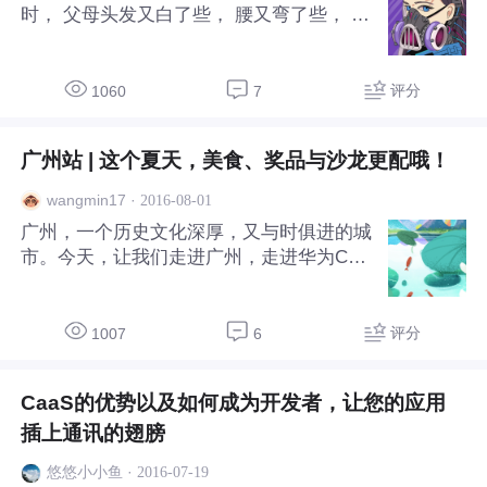
时， 父母头发又白了些， 腰又弯了些， 时
来，届时超过15000名业界精英为了迎接智
间都去哪儿呢？ ---------------------------------
能社会，共谋行业发
-----------------------------------------------------
-----------------------------------------------------
评分
1060
7
留守的孩子 上次回家， 那个咿咿呀呀的鼻
涕虫， 都变成害羞的小姑娘了， 我错过了
广州站 | 这个夏天，美食、奖品与沙龙更配哦！
多少？ ----------------
·
2016-08-01
wangmin17
广州，一个历史文化深厚，又与时俱进的城
市。今天，让我们走进广州，走进华为Caa
S通信能力开放沙龙。 还没到现场，已经能
看到大会的指引，让我们跟着指引一起去探
索吧！ 刚到目的地，小编立马被周围的环
评分
1007
6
境吸引住了眼球。复古墙纸、英国士兵、各
种书籍、摆件，眼前的一切就像是一场文艺
CaaS的优势以及如何成为开发者，让您的应用
青年的盛会，让小编对沙龙的内容充满了期
待。现在，马上跟着小编，一起来围观本次
插上通讯的翅膀
沙龙，看看科技大牛们都为我们准备了什么
·
2016-07-19
悠悠小小鱼
干货吧！ 首先，CaaS华南区合作经理程春