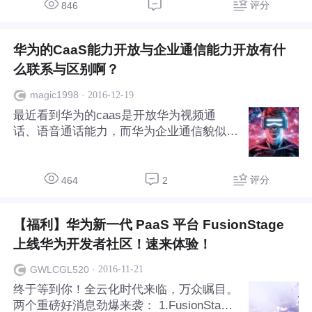
的工作却依旧不能忘怀。 父母多次劝她回
评分
846
家，但是小B却不想让父母看到自己脆弱与
不堪，更不想留在这个让自己伤心的城市，
华为的CaaS能力开放与企业通信能力开放有什
所以她这次放弃了高薪，毅然决然的选择离
开，就如同来时的义无反顾——来到贵州的
么联系与区别啊？
小乡村当支教老师。 校长把她安排住在学
·
2016-12-19
magic1998
校，乡里大部分都是中老年人，学生们都是
最近看到华为的caas是开放华为视频通
一到六年级学生，父母大多不在身边。看着
话、语音通话能力，而华为企业通信貌似也
简陋的学校，脏兮兮的学生，起初小B还有
是相关的能力开放，那么这两个圈子有交叉
些不习
吧，有什么联系和区别呢？欢迎大神解释下
~~
评分
464
2
【福利】华为新一代 PaaS 平台 FusionStage
上线华为开发者社区！速来体验！
·
2016-11-21
GWLCGL520
终于等到你！全云化时代来临，万众瞩目。
两个重磅好消息劲爆来袭： 1.FusionStage