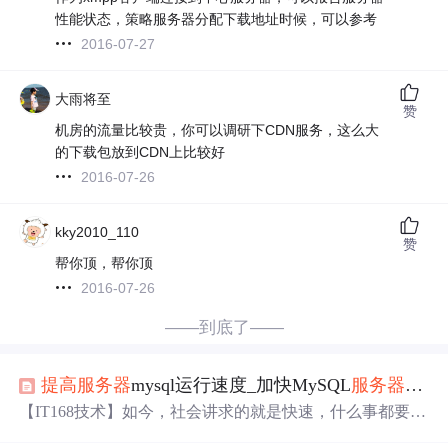
性能状态，策略服务器分配下载地址时候，可以参考
2016-07-27
大雨将至
赞
机房的流量比较贵，你可以调研下CDN服务，这么大
的下载包放到CDN上比较好
2016-07-26
kky2010_110
赞
帮你顶，帮你顶
2016-07-26
——到底了——
提高
服务器
mysql运行速度_加快MySQL
服务器
运行
【IT168技术】如今，社会讲求的就是快速，什么事都要有
效率，当然MySQL
服务器
也是要有效率。开发人员不断地