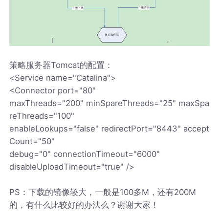
策略服务器Tomcat的配置：
<Service name="Catalina">
<Connector port="80"
maxThreads="200" minSpareThreads="25" maxSpa
reThreads="100"
enableLookups="false" redirectPort="8443" accept
Count="50"
debug="0" connectionTimeout="6000"
disableUploadTimeout="true" />
PS：下载的镜像较大，一般是100多M，还有200M
的，有什么比较好的办法么？谢谢大家！