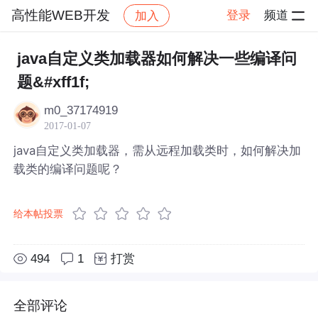
高性能WEB开发
登录
频道
加入
帖子详情
社区
高性能WEB开发
java自定义类加载器如何解决一些编译问
题&#xff1f;
m0_37174919
2017-01-07
java自定义类加载器，需从远程加载类时，如何解决加
载类的编译问题呢？
给本帖投票
494
1
打赏
全部评论