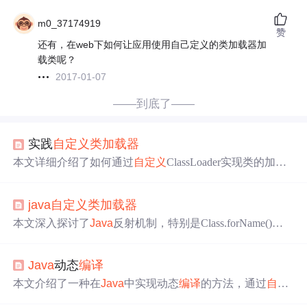
m0_37174919
赞
还有，在web下如何让应用使用自己定义的类加载器加
载类呢？
2017-01-07
——到底了——
实践
自定义
类加载器
本文详细介绍了如何通过
自定义
ClassLoader实现类的加
载，包括重写`findClass`方法进行
编译
和加载
Java
源文件。
通过示例代码`CompileClassLoader`展示了从.
java
文件到程
java
自定义
类加载器
序运行的过程，
解决
了在
编译
和运行过程中遇到的
问题
，
如类找不到或无法加载、
编译
命令错误等。同时，文章以`
本文深入探讨了
Java
反射机制，特别是Class.forName()方
Hello`类为例，演示了如何使用
自定义
类加载器
运行目标
法在处理
编译
时生成的类文件时遇到的
问题
。详细解释了
类。
类加载器
的委托机制，并分析了导致
问题
的根本原因。提
Java
动态
编译
出了
解决
方案，包括
自定义
类加载器
的实现，通过重写关
键方法来避免
类加载器
的检查，从而实现在类文件更新后
本文介绍了一种在
Java
中实现动态
编译
的方法，通过
自定
能够重新加载类。
义
类加载器
和
编译
器来实现实时
编译
和执行用户
自定义
的
J