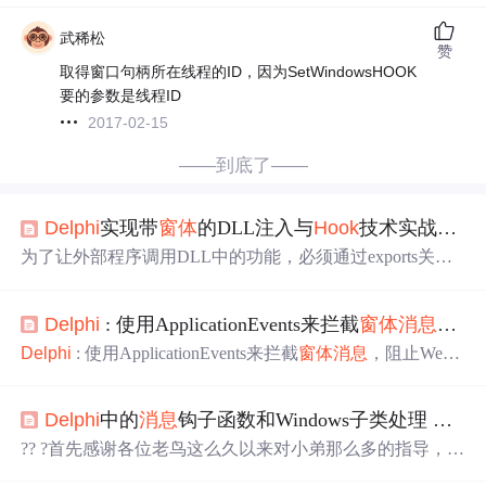
武稀松
赞
取得窗口句柄所在线程的ID，因为SetWindowsHOOK
要的参数是线程ID
2017-02-15
——到底了——
Delphi
实现带
窗体
的DLL注入与
Hook
技术实战项目
为了让外部程序调用DLL中的功能，必须通过exports关键
字导出函数，并明确
指定
调用约定。Windows API普遍采
用stdcall，故推荐统一使用该约定以避免堆栈失衡。添加如
Delphi
: 使用ApplicationEvents来拦截
窗体
消息
，阻止
下函数至DLL主文件：var// 导出函数：显示
窗体
stdcall;begi
ntrybeginForm1.Caption := '来自DLL的
窗体
';end;Form1.Sho
Delphi
: 使用ApplicationEvents来拦截
窗体
消息
，阻止WebB
w;except。
rowser右键菜单 (2012-10-25 19:38:35) 标签： it 分类： 软
件_Software 项目需要一些全屏展示的web页面，结果碰
Delphi
中的
消息
钩子函数和Windows子类处理 入门篇
到一个问题，当
窗体
上的webbrowse控件打开了网页之后，
窗体
就不响应键盘
消息
了~~~
?? ?首先感谢各位老鸟这么久以来对小弟那么多的指导，给
小弟提供N多的帮助，所以才能让我的第一篇技术文章可