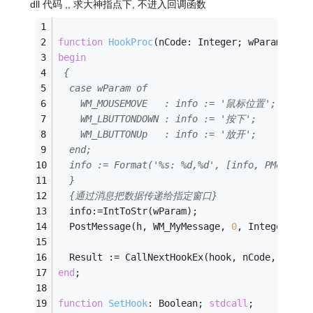
dll 代码 ,, 求大神指点下, 不进入回调函数
function
HookProc
(nCode: Integer; wParam: WPA
begin
{
  case wParam of
    WM_MOUSEMOVE   : info := '鼠标位置';
    WM_LBUTTONDOWN : info := '按下';
    WM_LBUTTONUp   : info := '放开';
  end;
  info := Format('%s: %d,%d', [info, PMouseHo
  }
{通过消息把数据传递给指定窗口}
  info:=IntToStr(wParam);
  PostMessage(h, WM_MyMessage, 
0
, Integer(PCh
  Result := CallNextHookEx(hook, nCode, wPara
end
;
function
SetHook
:
 Boolean; 
stdcall
;