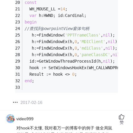
const
  WH_MOUSE_LL =
14
;
var
 h:HWND; id:Cardinal;
begin
//查找到powrpointView窗体句柄
   h:=FindWindow(
'PPTFrameClass'
,
nil
);
   h:=FindWindowEx(h,
0
,
'MDIClient'
,
nil
);
   h:=FindWindowEx(h,
0
,
'mdiClass'
,
nil
);
   h:=FindWindowEx(h,
0
,
'paneClassDC'
,
nil
);
  id:=GetWindowThreadProcessId(h,
nil
);
  hook := SetWindowsHookEx(WH_CALLWNDPROC, @H
  Result := hook <> 
0
;
end
;
2017-02-16
video999
赞
对hook不太懂, 我对着万一的博客中的例子 做全局鼠