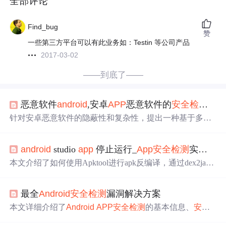
全部评论
Find_bug
赞
一些第三方平台可以有此业务如：Testin 等公司产品
2017-03-02
——到底了——
恶意软件
android
,安卓
APP
恶意软件的
安全
检测
机
针对安卓恶意软件的隐蔽性和复杂性，提出一种基于多维
特征的
检测
方法。通过对
Android
应用进行反汇编，提取包
括权限使用、API调用、网络证书有效性及代码混淆程度
android
studio
app
停止运行_
App
安全
检测
实践基础——工具篇
在内的多种特征，并运用随机森林和支持向量机模型进行
训练，以提高
检测
准确率。
本文介绍了如何使用Apktool进行apk反编译，通过dex2jar
和jd-gui分析Java源代码，以及利用adb工具和Python2.7。重
点讲述了
Android
安全
测试框架drozer的安装与使用，包括
最全
Android
安全
检测
漏洞解决方案
获取
app
包名、查看攻击面、组件信息等，并提出了针对
A
pp
被劫持的
检测
与修复建议。同时提到了在线
安全
检测
工
本文详细介绍了
Android
APP
安全
检测
的基本信息、
安全
具如腾讯金刚、阿里聚
安全
等。
漏洞
检测
项、
安全
防护能力等内容，旨在帮助开发者全面