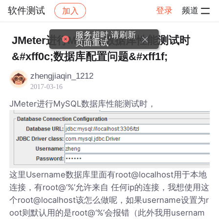
软件测试
登录
频道
加入
帖子详情
社区
软件测试
服务超时,请刷新
JMeter进行MySQL数据库性能测试时
页面重试
&#xff0c;数据库配置问题&#xff1f;
zhengjiaqin_1212
2017-03-16
JMeter进行MySQL数据库性能测试时，
这里Username数据库里面有root@localhost用于本地
连接，有root@‘%’允许来自 任何ip的连接，我想使用这
个root@localhost该怎么做呢，如果username设置为r
oot则默认用的是root@‘%’会报错（此外我用usernam