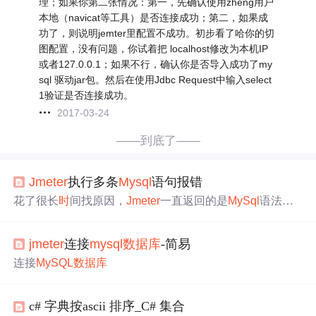
理；如果你第二张情况：第一，先确认使用zheng用户
本地（navicat等工具）是否连接成功；第二，如果成
功了，则说明jemter里配置不成功。初步看了哈你的切
图配置，没有问题，你试着把 localhost修改为本机IP
或者127.0.0.1；如果不行，确认你是否导入成功了my
sql 驱动jar包。然后在使用Jdbc Request中输入select
1验证是否连接成功。
2017-03-24
——到底了——
Jmeter
执行多条
Mysql
语句报错
花了很长
时
间找原因，
Jmeter
一直返回的是
MySql
语法错
误，就写了两条很简单的删除语句，并且在
MySql
里可以
正常执行 包括换了jdbc驱动包，更改不同的Query Type等
jmeter
连接
mysql
数据库
-简易
后来发现两条语句拆分开来，用两个JDBC request执行完全
没
问题
，所以觉得是不能同
时
执行多条，SQLSERVER
数
连接
MySQL
数据库
据库
则没有
问题
查了官方的帮助文档，最后解决了，关键
点在于
配置
数据库
连接池的
时
候，...
c# 字典按ascii 排序_C# 集合