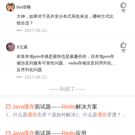
bot攻略
赞
大神，如果对于高并发分布式系统来说，哪种方式比
较合适？
2017-09-13
X元素
赞
依靠本地jvm存储是最快也是最廉价的，但本地jvm存
储涉及到服务可靠性问题。 redis存储涉及到序列化，
反序列化问题
2017-09-13
——到底了——
Java
缓存
面试题——
Redis
解决方案
1、什么是
缓存
击穿？该如何解决2、什么是
缓存
穿透？该
如何解决3、什么是
缓存
雪崩？该如何解决4、什么是BigK
ey？该如何解决bigkey的危害发现bigkey解决bigkey5、
redi
Java
缓存
面试题——
Redis
应用
s
过期策略都有哪些？6、讲一讲
Redis
缓存
的
数据
一致性