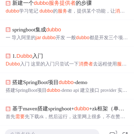
新建一个
dubbo
服务
提供者
的步骤
dubbo
学习笔记
dubbo
的
服务
者，提供某个功能，让
消费
者
调用 实现步骤： 1.新建web应用 2.导入
jar
包 1）
dubbo
框架的实现
jar
：
dubbo
-2.6.10.
jar
2）网络通信的
jar
：netty.
j
springboot集成
dubbo
ar
3)动态代理的相关
jar
：javassist.
jar
4)spring相关的
jar
：spr
ing-*.
jar
3.定义实体类Weather，保存在网络中传输的数
一 导入阿里的
jar
dubbo
开发 一般
dubbo
都是开发三个项目
据，此类
需要
实现序列化接口 4.定义
服务
的接口和实现类
接口项目 这个创建一个空的项目，将model，一些接口等
5.定义spring的配置文件 1）声明
服务
的名称 2）暴露
服务
写好就行
服务
提供者
(基本都是实现接口项目的接口) 首先
提供
1.
Dubbo
入门
看下大概流程 生产者流程开始 首先搭建个springboot项
目，然后导入阿里的包， 在properties文件种配置
dubbo
信
Dubbo
入门 这里的入门只尝试一下
消费者
去远程使用
服务
息 要连接zookeeper，就要
引入
zookeeper客户端 写 对接
，暂时不使用
服务
注册中心。 一、编写
服务
提供者
口...
步骤一：创建Maven项目的web项目，以下是项目结构
搭建SpringBoot项目
dubbo
-demo
步骤二：
Dubbo
是通过spring无缝衔接的，
所以我们
需要
先
引入
spring和
dubbo
的
jar
包，以下是pom.x
搭建SpringBoot项目
dubbo
-demo api 建立接口 provider 实现
ml的内容 ...
接口， consumer 调用接口。 Api模块 DemoService package
dubbo
demoapi; public interface DemoService { String sayHello
基于maven搭建springboot+
dubbo
+zk框架（单机）
(String name); }
Dubbo
DemoApiApplication package
dubbo
d
emoapi; import org.springframework.boot.Sp
首先
需要
先下载zk，然后运行，这里网上很多，不在赘
述。 接着新建maven工程，我这里规划时这样的，一个con
sumer工程（
服务
消费者
），一个provider工程（
服务
提供
3