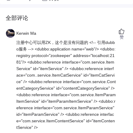
全部评论
Kerwin Ma
赞
注册中心可以用ZK，这个是没有问题的 <!-- 引用dubb
o服务 --> <dubbo:application name="web"/> <dubbo:
registry protocol="zookeeper" address="localhost:21
81"/> <dubbo:reference interface="com.service.Item
Service" id="itemService" /> <dubbo:reference interf
ace="com..service.ItemCatService" id="itemCatServi
ce" /> <dubbo:reference interface="com.service.Cont
entCategoryService" id="contentCategoryService" />
<dubbo:reference interface="com.service.ItemParam
ItemService" id="itemParamItemService" /> <dubbo:r
eference interface="com.service.ItemParamService"
id="itemParamService" /> <dubbo:reference interfac
e="com.service.ItemContentService" id="itemConten
tService" />