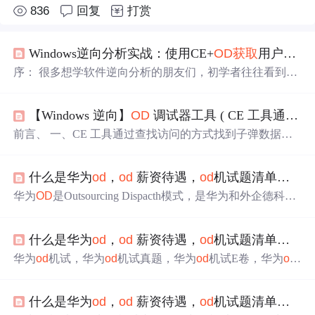
836
回复
打赏
Windows逆向分析实战：使用CE+
OD
获取
用户信息
序： 很多想学软件逆向分析的朋友们，初学者往往看到一
大堆的技术资料，直接就懵了。本文以
一个
简单的例子，
演示一下使用CE+
OD
进行内存的
获取
，然后使用Qt进行界
【Windows 逆向】
OD
调试器工具 ( CE 工具通过查找访问的方式找到子弹数据基地址 | 使用
面显示，让初学者简单了解逆向分析的流程，并且一步步
自己进行手动实现，让初学者有一些成就感，避免直接上
前言、 一、CE 工具通过查找访问的方式找到子弹数据基
来就是技术文档打击到学习的热情。 一、准备工作： Chea
地址、 二、使用
OD
工具附加游戏
进程
、 三、在
OD
工具
tEngine 简称CE 用来定位数据; Ollydbg 简称
OD
用来动态
中查看 058E2F1C 地址数据、
调试; 微信版本：3.1.0.67 Qt:5.13.0用来开发界面（我喜欢
什么是华为
od
，
od
薪资待遇，
od
机试题清单，为什么会去华为
用Qt做界面，习惯使用MFC的朋友们也可以使用
华为
OD
是Outsourcing Dispacth模式，是华为和外企德科联
合招聘的简称。目前华为大多数是
OD
招聘。
OD
模式也是
华为提出的一种新的用工形式，每年都会从
OD
项目挑优秀
什么是华为
od
，
od
薪资待遇，
od
机试题清单，为什么会去华为
员工转为正编。所有
OD
和正式员工一样对待，没有差别，
部门平时开会、评审等活动都是一起参加的，是同薪同
华为
od
机试，华为
od
机试真题，华为
od
机试E卷，华为
od
酬，都是由华为的HR直接定的薪资，看的是我们技术能
E卷，华为
od
机试真题E卷，华为
OD
，华为
OD
机试，华为
力。华为是大企业，能到华为上班也是有能力的，每个部
OD
机试真题，华为
od
机考，华为
od
机试D卷，华为
od
机
门都有好多职位，是金子，在哪都会发光。
什么是华为
od
，
od
薪资待遇，
od
机试题清单，为什么会去华为
试真题D卷，华为
od
手撕代码，华为
od
，华为
od
机试C