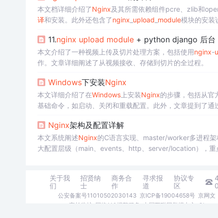
本文档详细介绍了
Nginx
及其所需依赖组件pcre、zlib和o
译
和安装。此外还包含了
nginx
_
upload
_
module
模块的安装
11.
nginx
upload
module
+ python django
本文介绍了一种视频上传及切片处理方案，包括使用
nginx
-
u
作。文章详细阐述了从视频接收、存储到切片的全过程。
Windows
下安装
Nginx
本文详细介绍了在
Windows
上安装
Nginx
的步骤，包括从官
基础命令，如启动、关闭和重载配置。此外，文章提到了通过has
置支持。
Nginx
架构及配置详解
本文系统阐述
Nginx
的C语言实现、master/worker多进
大配置层级（main、events、http、server/locatio
离、SSL/TLS安全加固（HSTS、OCSP Stapling、CSP
绍
Nginx
WebUI和
Nginx
ProxyManager等运维管理工具。
关于我
招贤纳
商务合
寻求报
协议专
们
士
作
道
区
公安备案号11010502030143
京ICP备19004658号
京网文〔
家长监护
网络110报警服务
中国互联网举报中心
Chro
©1999-2