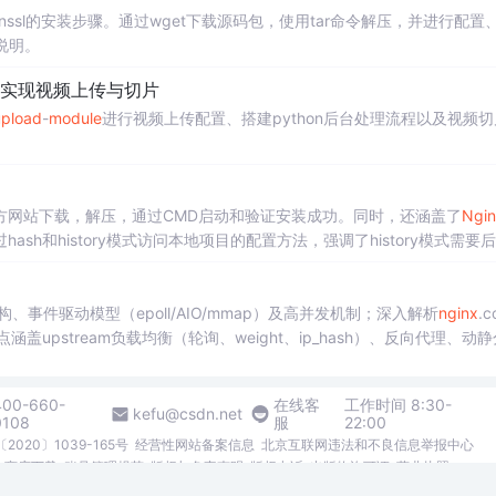
penssl的安装步骤。通过wget下载源码包，使用tar命令解压，并进行配置
说明。
 后台 实现视频上传与切片
pload
-
module
进行视频上传配置、搭建python后台处理流程以及视频
方网站下载，解压，通过CMD启动和验证安装成功。同时，还涵盖了
Ngin
h和history模式访问本地项目的配置方法，强调了history模式需要
程架构、事件驱动模型（epoll/AIO/mmap）及高并发机制；深入解析
nginx
.c
n），重点涵盖upstream负载均衡（轮询、weight、ip_hash）、反向代理、动
、X-Content-Type-Options等响应头配置）、Gzip压缩、日志与缓存策略
400-660-
在线客
工作时间 8:30-
kefu@csdn.net
0108
服
22:00
2020〕1039-165号
经营性网站备案信息
北京互联网违法和不良信息举报中心
me商店下载
账号管理规范
版权与免责声明
版权申诉
出版物许可证
营业执照
026北京创新乐知网络技术有限公司