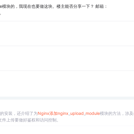
odule模块的，我现在也要做这块。楼主能否分享一下？ 邮箱：
激。
x下的安装，还介绍了为
Nginx
添加
nginx
_
upload
_
module
模块的方法，涉及
文件上传要做好鉴权和访问控制。