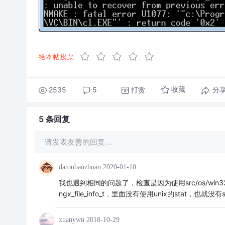
给本帖投票
2535
5
打赏
分
收藏
5 条
回复
请发表友善的回复…
datoubanzhuan
2020-01-10
我也遇到相同的问题了，检查是因为使用src/os/win32下的
ngx_file_info_t，里面没有使用unix的stat，
xuanywn
2018-10-29