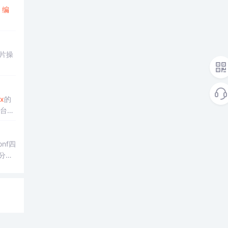
、
编
切片操
x
的
后台配
onf四
静分
，并介