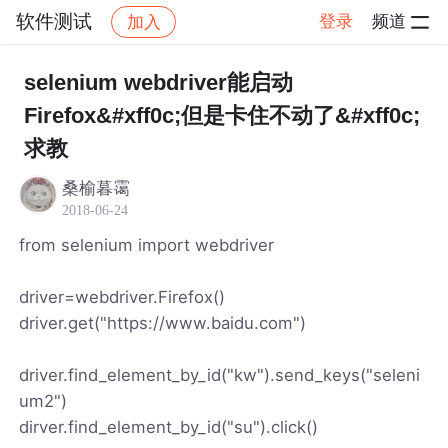
软件测试
登录
频道
加入
帖子详情
社区
软件测试
selenium webdriver能启动
Firefox&#xff0c;但是卡住不动了&#xff0c;
求教
桑榆暮霭
2018-06-24
from selenium import webdriver
driver=webdriver.Firefox()
driver.get("https://www.baidu.com")
driver.find_element_by_id("kw").send_keys("seleni
um2")
dirver.find_element_by_id("su").click()