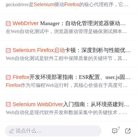
geckodriver是
Selenium
驱动
Firefox
的核心代理程序，它基
于W3C
WebDriver
协议实现浏览器自动化控制。其工作原
理是作为中间层，将Python客户端指令翻译为
Firefox
内置
WebDriver
Manager：自动化管理浏览器驱动，提升
Marionette协议可识别的命令。技术价值在于解耦浏览器内
核与测试框架，提升跨版本兼容性与安全性。典型应用场
在Web自动化测试中，浏览器驱动管理是确保测试脚本稳
景包括Web UI自动化测试、数据爬取及CI/CD流程验证。
定运行的基础环节。其核心原理在于自动检测本地浏览器
当driver =
webdriver
.
Firefox
()报错时，本质是geckodriver与
版本，并通过查询云端元数据匹配兼容的驱动版本，实现
Firefox
之间的通信链路中断，常见于
Selenium
Firefox
启动
卡顿：深度剖析与性能优化实战
驱动的自动下载与缓存管理。这一机制的技术价值在于显
著提升了测试环境的可移植性和维护效率，解决了因浏览
Web自动化测试是软件工程中保障质量的关键环节，其核
器版本更新导致的驱动不匹配问题。在工程实践中，它广
心原理是通过驱动程序控制浏览器执行预设操作。
Seleniu
泛应用于持续集成流水线、多浏览器兼容性测试等场景，
m
作为主流的自动化框架，其价值在于模拟真实用户行
通过统一接口简化了Chrome、
Firefox
等不同浏览器的驱动
Firefox
开发环境部署指南：ESR配置、user.js固化与
为，实现高效、可重复的测试与数据采集。在实际工程实
管理。本文以
Selenium
测试为例，深入解析
WebDriver
Ma
践中，浏览器驱动实例化效率直接影响测试套件执行速度
Firefox
作为可编程Web运行时，其核心价值在于高度可控
nager如何通过自动化流
和CI/CD流水线稳定性。针对
Firefox
浏览器与Geckodriver
的配置体系与企业级策略支持。基于W3C
WebDriver
标准
配合时常见的
启动
延迟问题，其应用场景广泛涉及自动化
的geckodriver、
启动
即生效的user.js机制、以及签名验证的
测试、网络爬虫和持续集成环境。本文聚焦**版本兼容性*
Selenium
WebDriver
入门指南：从环境搭建到自动化实战
policies.json策略框架，共同构成开发者与安全工程师构建
*与**网络代理配置**两大核心痛点，系统分析组件握手流
稳定自动化链路的技术基础。它在
Selenium
自动化、Burp
Web自动化是现代软件开发和数据采集中的关键技术，它
程中的性能瓶颈，并提
Suite联动调试、内网HTTPS服务验证等场景中不可替代，
通过模拟用户操作实现浏览器行为的程序化控制。其核心
尤其适合需长期维护API兼容性与证书信任链的工程环
原理在于利用
WebDriver
协议在测试脚本与真实浏览器之
7
境。本文聚焦
Firefox
ESR版本的纯净安装、profile隔离、
说点什么…
间建立通信桥梁，从而执行点击、输入、滚动等交互动
代理与加