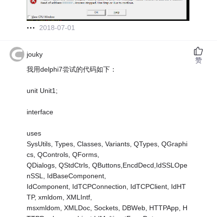
2018-07-01
jouky
赞
我用delphi7尝试的代码如下：
unit Unit1;
interface
uses
SysUtils, Types, Classes, Variants, QTypes, QGraphi
cs, QControls, QForms,
QDialogs, QStdCtrls, QButtons,EncdDecd,IdSSLOpe
nSSL, IdBaseComponent,
IdComponent, IdTCPConnection, IdTCPClient, IdHT
TP, xmldom, XMLIntf,
msxmldom, XMLDoc, Sockets, DBWeb, HTTPApp, H