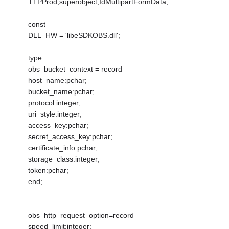
TTPProd,superobject,IdMultipartFormData;
const
DLL_HW = 'libeSDKOBS.dll';
type
obs_bucket_context = record
host_name:pchar;
bucket_name:pchar;
protocol:integer;
uri_style:integer;
access_key:pchar;
secret_access_key:pchar;
certificate_info:pchar;
storage_class:integer;
token:pchar;
end;
obs_http_request_option=record
speed_limit:integer;