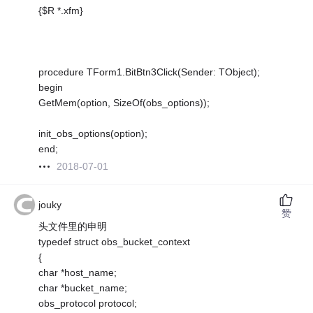
{$R *.xfm}
procedure TForm1.BitBtn3Click(Sender: TObject);
begin
GetMem(option, SizeOf(obs_options));
init_obs_options(option);
end;
2018-07-01
jouky
赞
头文件里的申明
typedef struct obs_bucket_context
{
char *host_name;
char *bucket_name;
obs_protocol protocol;