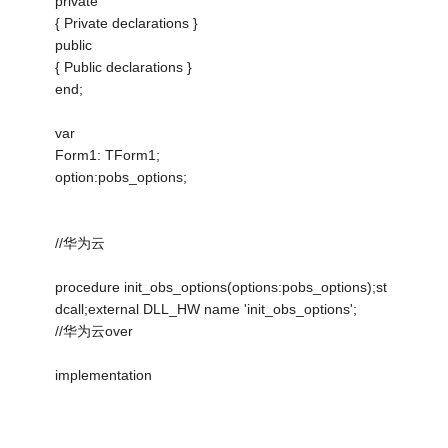
private
{ Private declarations }
public
{ Public declarations }
end;
var
Form1: TForm1;
option:pobs_options;
//华为云
procedure init_obs_options(options:pobs_options);st
dcall;external DLL_HW name 'init_obs_options';
//华为云over
implementation