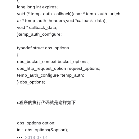
{
long long int expires;
void (* temp_auth_callback)(char * temp_auth_url,ch
ar * temp_auth_headers,void *callback_data);
void * callback_data;
}temp_auth_configure;
typedef struct obs_options
{
obs_bucket_context bucket_options;
obs_http_request_option request_options;
temp_auth_configure *temp_auth;
} obs_options;
c程序的执行代码就是这样如下
obs_options option;
init_obs_options(&option);
2018-07-01