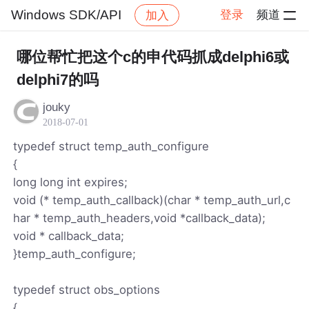
Windows SDK/API
登录
频道
加入
帖子详情
社区
Windows SDK/API
哪位帮忙把这个c的申代码抓成delphi6或
delphi7的吗
jouky
2018-07-01
typedef struct temp_auth_configure
{
long long int expires;
void (* temp_auth_callback)(char * temp_auth_url,c
har * temp_auth_headers,void *callback_data);
void * callback_data;
}temp_auth_configure;
typedef struct obs_options
{