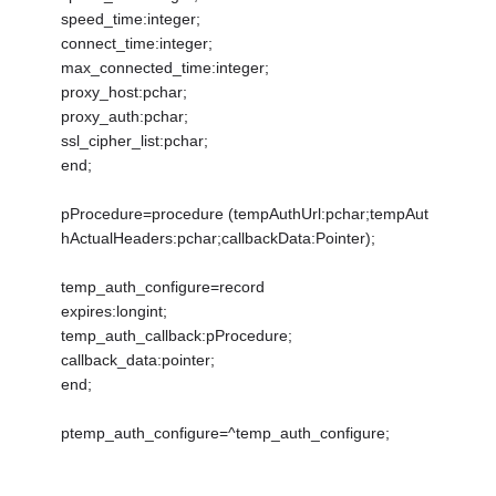
speed_time:integer;
connect_time:integer;
max_connected_time:integer;
proxy_host:pchar;
proxy_auth:pchar;
ssl_cipher_list:pchar;
end;
pProcedure=procedure (tempAuthUrl:pchar;tempAut
hActualHeaders:pchar;callbackData:Pointer);
temp_auth_configure=record
expires:longint;
temp_auth_callback:pProcedure;
callback_data:pointer;
end;
ptemp_auth_configure=^temp_auth_configure;