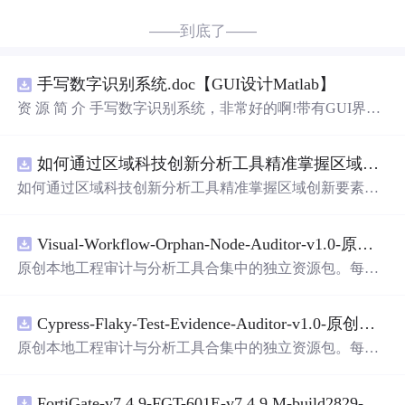
——到底了——
手写数字识别系统.doc【GUI设计Matlab】
资 源 简 介 手写数字识别系统，非常好的啊!带有GUI界
面，使用方便! 详 情 说 明 用这个手写数字识别系统，你可
以轻松地识别手写数字。这个系统不仅功能强大，而且还
如何通过区域科技创新分析工具精准掌握区域创新要素分布与产业链融合现状？.docx
带有直观的图形用户界面（GUI），非常容易使用。你只
需要将手写数字输入系统，它将立即给出准确的识别结
如何通过区域科技创新分析工具精准掌握区域创新要素分
果。这个系统可以在各种场景中使用，无论是学校、工作
布与产业链融合现状？
还是日常生活，都能为你提供快速和准确的识别服务。它
是一个非常方便和实用的工具，你一定会喜欢它的！
Visual-Workflow-Orphan-Node-Auditor-v1.0-原创源码与文档.zip
原创本地工程审计与分析工具合集中的独立资源包。每个
ZIP包含完整源码、3项自动化测试、可复现合成示例、离
线HTML、JSON与SVG报告、1080×720真实运行效果图、
Cypress-Flaky-Test-Evidence-Auditor-v1.0-原创源码与文档.zip
README、运行说明、功能清单、MIT License及原创与授
权声明。解压后进入project目录，执行npm test验证算法，
原创本地工程审计与分析工具合集中的独立资源包。每个
执行npm run report生成报告，也可通过本地静态服务器打
ZIP包含完整源码、3项自动化测试、可复现合成示例、离
开网页。运行时零第三方依赖，不包含热点产品或开源项
线HTML、JSON与SVG报告、1080×720真实运行效果图、
目源码、Logo、官方截图、论文、生产日志或其他受限素
FortiGate-v7.4.9-FGT-601E-v7.4.9.M-build2829-FORTINET.out
README、运行说明、功能清单、MIT License及原创与授