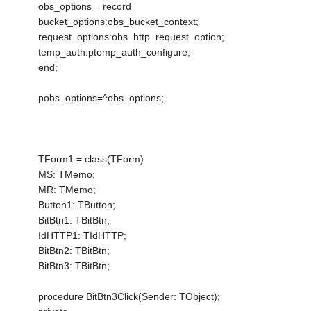
obs_options = record
bucket_options:obs_bucket_context;
request_options:obs_http_request_option;
temp_auth:ptemp_auth_configure;
end;
pobs_options=^obs_options;
TForm1 = class(TForm)
MS: TMemo;
MR: TMemo;
Button1: TButton;
BitBtn1: TBitBtn;
IdHTTP1: TIdHTTP;
BitBtn2: TBitBtn;
BitBtn3: TBitBtn;
procedure BitBtn3Click(Sender: TObject);